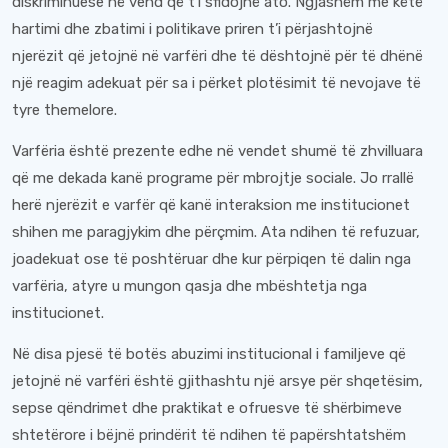
diskriminuese në vend që t'i sfidojnë ato. Ngjashëm me këtë
hartimi dhe zbatimi i politikave priren t’i përjashtojnë
njerëzit që jetojnë në varfëri dhe të dështojnë për të dhënë
një reagim adekuat për sa i përket plotësimit të nevojave të
tyre themelore.
Varfëria është prezente edhe në vendet shumë të zhvilluara
që me dekada kanë programe për mbrojtje sociale. Jo rrallë
herë njerëzit e varfër që kanë interaksion me institucionet
shihen me paragjykim dhe përçmim. Ata ndihen të refuzuar,
joadekuat ose të poshtëruar dhe kur përpiqen të dalin nga
varfëria, atyre u mungon qasja dhe mbështetja nga
institucionet.
Në disa pjesë të botës abuzimi institucional i familjeve që
jetojnë në varfëri është gjithashtu një arsye për shqetësim,
sepse qëndrimet dhe praktikat e ofruesve të shërbimeve
shtetërore i bëjnë prindërit të ndihen të papërshtatshëm