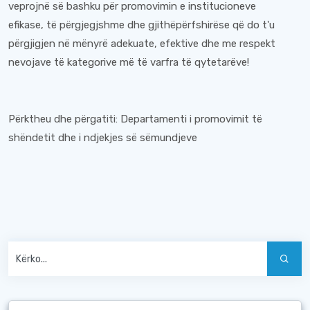
veprojnë së bashku për promovimin e institucioneve
efikase, të përgjegjshme dhe gjithëpërfshirëse që do t'u
përgjigjen në mënyrë adekuate, efektive dhe me respekt
nevojave të kategorive më të varfra të qytetarëve!
Përktheu dhe përgatiti: Departamenti i promovimit të
shëndetit dhe i ndjekjes së sëmundjeve