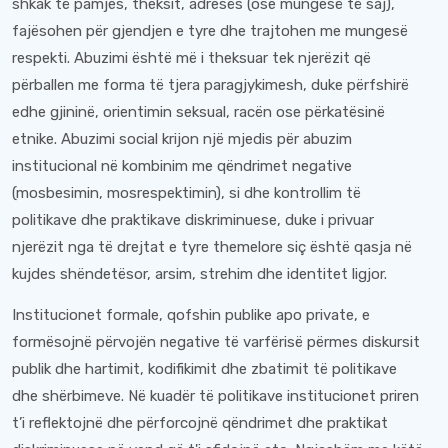
shkak të pamjes, theksit, adresës (ose mungesë të saj),
fajësohen për gjendjen e tyre dhe trajtohen me mungesë
respekti. Abuzimi është më i theksuar tek njerëzit që
përballen me forma të tjera paragjykimesh, duke përfshirë
edhe gjininë, orientimin seksual, racën ose përkatësinë
etnike. Abuzimi social krijon një mjedis për abuzim
institucional në kombinim me qëndrimet negative
(mosbesimin, mosrespektimin), si dhe kontrollim të
politikave dhe praktikave diskriminuese, duke i privuar
njerëzit nga të drejtat e tyre themelore siç është qasja në
kujdes shëndetësor, arsim, strehim dhe identitet ligjor.
Institucionet formale, qofshin publike apo private, e
formësojnë përvojën negative të varfërisë përmes diskursit
publik dhe hartimit, kodifikimit dhe zbatimit të politikave
dhe shërbimeve. Në kuadër të politikave institucionet priren
t’i reflektojnë dhe përforcojnë qëndrimet dhe praktikat