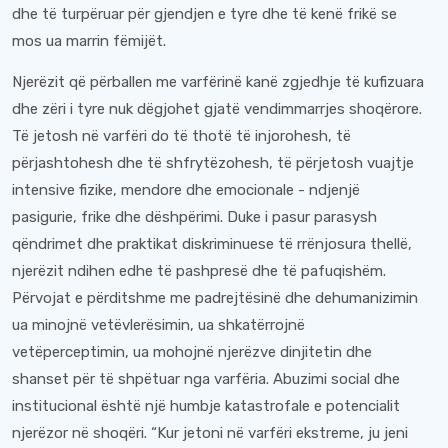
dhe të turpëruar për gjendjen e tyre dhe të kenë frikë se
mos ua marrin fëmijët.
Njerëzit që përballen me varfërinë kanë zgjedhje të kufizuara
dhe zëri i tyre nuk dëgjohet gjatë vendimmarrjes shoqërore.
Të jetosh në varfëri do të thotë të injorohesh, të
përjashtohesh dhe të shfrytëzohesh, të përjetosh vuajtje
intensive fizike, mendore dhe emocionale - ndjenjë
pasigurie, frike dhe dëshpërimi. Duke i pasur parasysh
qëndrimet dhe praktikat diskriminuese të rrënjosura thellë,
njerëzit ndihen edhe të pashpresë dhe të pafuqishëm.
Përvojat e përditshme me padrejtësinë dhe dehumanizimin
ua minojnë vetëvlerësimin, ua shkatërrojnë
vetëperceptimin, ua mohojnë njerëzve dinjitetin dhe
shanset për të shpëtuar nga varfëria. Abuzimi social dhe
institucional është një humbje katastrofale e potencialit
njerëzor në shoqëri. “Kur jetoni në varfëri ekstreme, ju jeni