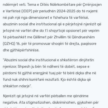
ndërmjet veti. Tema e Ditës Ndërkombëtare për Çrrënjosjen
e Varfërisë (IDEP) për periudhën 2024-2025 do të nxjerrë
në pah një nga dimensionet e fshehura të varfërisë,
abuzimin social dhe institucional që e përjetojnë njerëzit që
jetojnë në varfëri dhe do t’i shqyrtojë opsionet për veprim
të përbashkët me Qëllimet për Zhvillim të Qëndrueshëm
(QZHQ) 16, për të promovuar shoqëri të drejta, paqësore
dhe gjithëpërfshirëse.
“Abuzimi social dhe institucional e shkatërron dinjitetin
njerëzor. Shpesh ju bën të ndiheni të dobët, sepse e
përdorni të gjithë energjinë tuaj për të bërë diçka dhe në
fund nuk shihni kurrëfarë rezultati. Kjo është diçka që
shkakton ndarje”.
Njerëzit që jetojnë në varfëri përballen me qëndrime
negative. Ata stigmatizohen, diskriminohen, gjykohen për