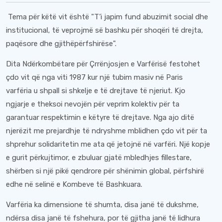
Tema për këtë vit është "T’i japim fund abuzimit social dhe
institucional, të veprojmë së bashku për shoqëri të drejta,
paqësore dhe gjithëpërfshirëse".
Dita Ndërkombëtare për Çrrënjosjen e Varfërisë festohet
çdo vit që nga viti 1987 kur një tubim masiv në Paris
varfëria u shpall si shkelje e të drejtave të njeriut. Kjo
ngjarje e theksoi nevojën për veprim kolektiv për ta
garantuar respektimin e këtyre të drejtave. Nga ajo ditë
njerëzit me prejardhje të ndryshme mblidhen çdo vit për ta
shprehur solidaritetin me ata që jetojnë në varfëri. Një kopje
e gurit përkujtimor, e zbuluar gjatë mbledhjes fillestare,
shërben si një pikë qendrore për shënimin global, përfshirë
edhe në selinë e Kombeve të Bashkuara.
Varfëria ka dimensione të shumta, disa janë të dukshme,
ndërsa disa janë të fshehura, por të gjitha janë të lidhura