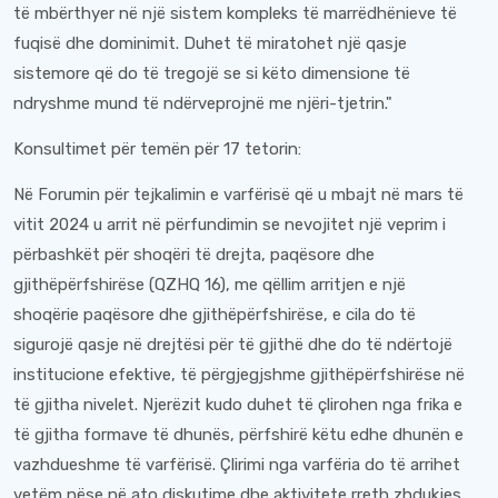
të mbërthyer në një sistem kompleks të marrëdhënieve të
fuqisë dhe dominimit. Duhet të miratohet një qasje
sistemore që do të tregojë se si këto dimensione të
ndryshme mund të ndërveprojnë me njëri-tjetrin."
Konsultimet për temën për 17 tetorin:
Në Forumin për tejkalimin e varfërisë që u mbajt në mars të
vitit 2024 u arrit në përfundimin se nevojitet një veprim i
përbashkët për shoqëri të drejta, paqësore dhe
gjithëpërfshirëse (QZHQ 16), me qëllim arritjen e një
shoqërie paqësore dhe gjithëpërfshirëse, e cila do të
sigurojë qasje në drejtësi për të gjithë dhe do të ndërtojë
institucione efektive, të përgjegjshme gjithëpërfshirëse në
të gjitha nivelet. Njerëzit kudo duhet të çlirohen nga frika e
të gjitha formave të dhunës, përfshirë këtu edhe dhunën e
vazhdueshme të varfërisë. Çlirimi nga varfëria do të arrihet
vetëm nëse në ato diskutime dhe aktivitete rreth zhdukjes