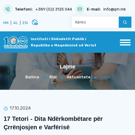
Telefoni:
+389 (0)2 3125 044
E-mail:
info@iph.mk
disabled_visible
МК
|
AL
|
EN
Instituti i Shëndetit Publik i
Republika e Maqedonisë së Veriut
Lajme
Ballina
Risi
Aktualitete
Lajm
17.10.2024
17 Tetori - Dita Ndërkombëtare për
Çrrënjosjen e Varfërisë