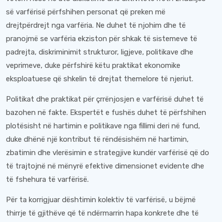
së varfërisë përfshihen personat që preken më
drejtpërdrejt nga varfëria. Ne duhet të njohim dhe të
pranojmë se varfëria ekziston për shkak të sistemeve të
padrejta, diskriminimit strukturor, ligjeve, politikave dhe
veprimeve, duke përfshirë këtu praktikat ekonomike
eksploatuese që shkelin të drejtat themelore të njeriut.
Politikat dhe praktikat për çrrënjosjen e varfërisë duhet të
bazohen në fakte. Ekspertët e fushës duhet të përfshihen
plotësisht në hartimin e politikave nga fillimi deri në fund,
duke dhënë një kontribut të rëndësishëm në hartimin,
zbatimin dhe vlerësimin e strategjive kundër varfërisë që do
të trajtojnë në mënyrë efektive dimensionet evidente dhe
të fshehura të varfërisë.
Për ta korrigjuar dështimin kolektiv të varfërisë, u bëjmë
thirrje të gjithëve që të ndërmarrin hapa konkrete dhe të