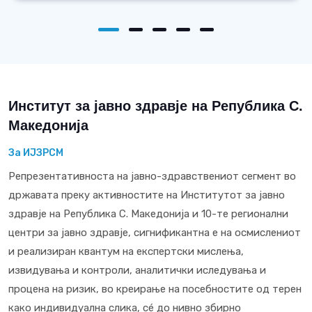
Институт за јавно здравје на Република С.
Македонија
За ИЈЗРСМ
Репрезентативноста на јавно-здравствениот сегмент во
државата преку активностите на Институтот за јавно
здравје на Република С. Македонија и 10-те регионални
центри за јавно здравје, сигнификантна е на осмислениот
и реализиран квантум на експертски мислења,
извидувања и контроли, аналитички иследувања и
процена на ризик, во креирање на посебностите од терен
како индивидуална слика, сé до нивно збирно