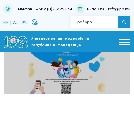
Телефон:
+389 (0)2 3125 044
Е-пошта:
info@iph.mk
disabled_visible
МК
|
AL
|
EN
Институт за јавно здравје на
Република С. Македонија