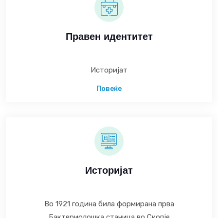
Правен идентитет
Историјат
Повеќе
Историјат
Во 1921 година била формирана прва
Бактериолошка станица во Скопје