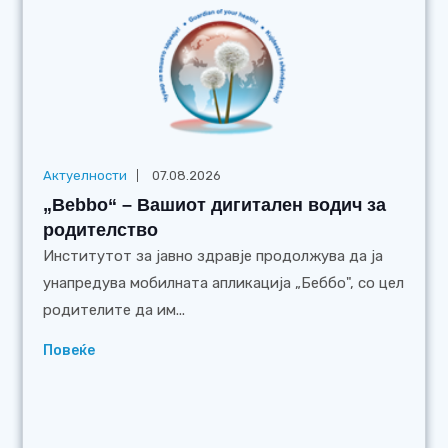
Актуелности
07.08.2026
„Bebbo“ – Вашиот дигитален водич за
родителство
Институтот за јавно здравје продолжува да ја
унапредува мобилната апликација „Беббо", со цел
родителите да им...
Повеќе