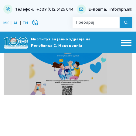
Телефон:
+389 (0)2 3125 044
Е-пошта:
info@iph.mk
disabled_visible
МК
|
AL
|
EN
Институт за јавно здравје на
Република С. Македонија