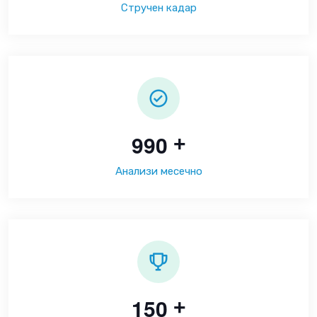
Стручен кадар
9
9
0
+
Анализи месечно
1
5
0
+