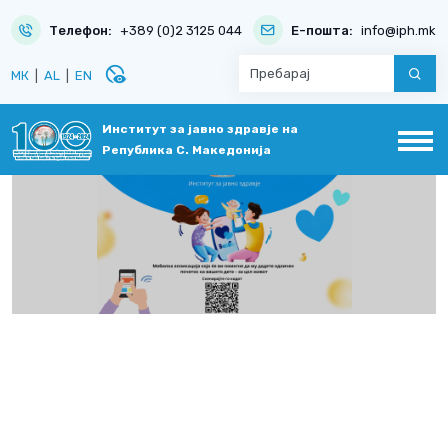
Телефон:
+389 (0)2 3125 044
Е-пошта:
info@iph.mk
disabled_visible
МК
|
AL
|
EN
Институт за јавно здравје на
Република С. Македонија