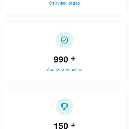
Стручен кадар
9
9
0
+
Анализи месечно
1
5
0
+