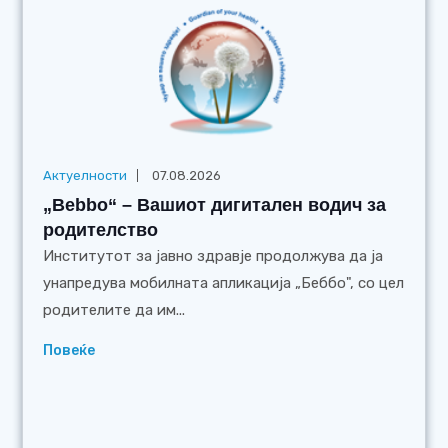
Актуелности
07.08.2026
„Bebbo“ – Вашиот дигитален водич за
родителство
Институтот за јавно здравје продолжува да ја
унапредува мобилната апликација „Беббо", со цел
родителите да им...
Повеќе