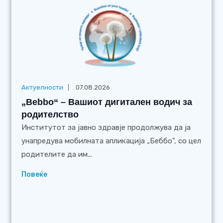
Актуелности
07.08.2026
„Bebbo“ – Вашиот дигитален водич за
родителство
Институтот за јавно здравје продолжува да ја
унапредува мобилната апликација „Беббо", со цел
родителите да им...
Повеќе