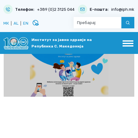
Телефон:
+389 (0)2 3125 044
Е-пошта:
info@iph.mk
disabled_visible
МК
|
AL
|
EN
Институт за јавно здравје на
Република С. Македонија