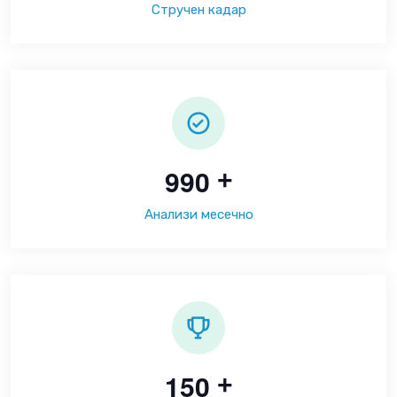
Стручен кадар
9
9
0
+
Анализи месечно
1
5
0
+