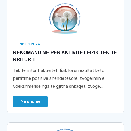
18.09.2024
REKOMANDIME PËR AKTIVITET FIZIK TEK TË
RRITURIT
Tek të rriturit aktiviteti fizik ka si rezultat këto
përfitime pozitive shëndetësore: zvogëlimin e
vdekshmërisë nga të gjitha shkaqet, zvogë...
Më shumë