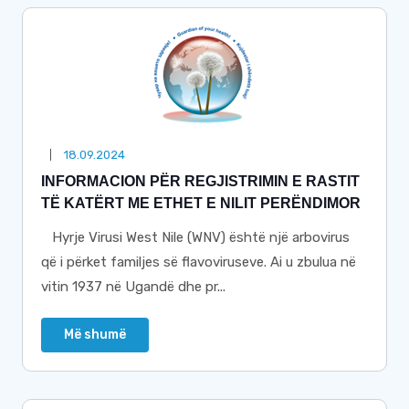
18.09.2024
INFORMACION PËR REGJISTRIMIN E RASTIT
TË KATËRT ME ETHET E NILIT PERËNDIMOR
Hyrje Virusi West Nile (WNV) është një arbovirus
që i përket familjes së flavoviruseve. Ai u zbulua në
vitin 1937 në Ugandë dhe pr...
Më shumë