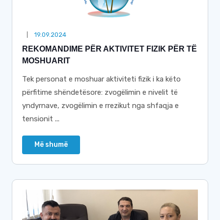
19.09.2024
REKOMANDIME PËR AKTIVITET FIZIK PËR TË
MOSHUARIT
Tek personat e moshuar aktiviteti fizik i ka këto
përfitime shëndetësore: zvogëlimin e nivelit të
yndyrnave, zvogëlimin e rrezikut nga shfaqja e
tensionit ...
Më shumë