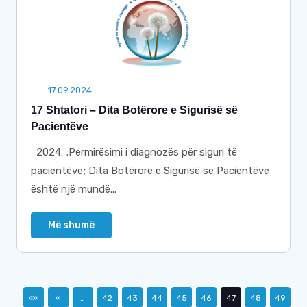
17.09.2024
17 Shtatori – Dita Botërore e Sigurisë së
Pacientëve
2024: ;Përmirësimi i diagnozës për siguri të
pacientëve; Dita Botërore e Sigurisë së Pacientëve
është një mundë...
Më shumë
««
«
…
42
43
44
45
46
47
48
49