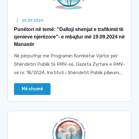
20.09.2024
Punëtori në temë: "Dalloji shenjat e trafikimit të
qenieve njerëzore"- e mbajtur më 19.09.2024 në
Manastir
Në përputhje me Programin Kombëtar Vjetor për
Shëndetin Publik të RMV-së, Gazeta Zyrtare e RMV-
së nr. 18/2024, Instituti i Shëndetit Publik p&eum...
Më shumë