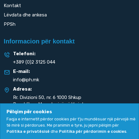
Kontakt
Lëvdata dhe ankesa
PPSh
Informacion për kontakt
Telefoni:
+389 (0)2 3125 044
E-mail:
info@iph.mk
Adresa:
Rr. Divizioni 50,
nr. 6 1000 Shkup
Republika e Maqedonisë së Veriut
Pëlqim për cookies
Faqja e internetit përdor cookies për t'ju mundësuar një përvojë më
të mirë si përdorues. Me pranimin e tyre, ju jepni pëlqim për
Politika e privatësisë
dhe
Politika për përdorimin e cookies
.
Politika e privatësisë
|
Politika për përdorimin e cookies