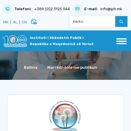
Telefoni:
+389 (0)2 3125 044
E-mail:
info@iph.mk
disabled_visible
МК
|
AL
|
EN
Instituti i Shëndetit Publik i
Republika e Maqedonisë së Veriut
Ballina
Marrëdhënie me publikun