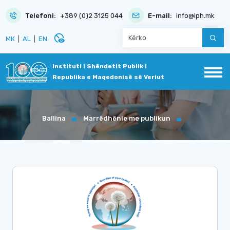
Telefoni:
+389 (0)2 3125 044
E-mail:
info@iph.mk
disabled_visible
МК
|
AL
|
EN
Instituti i Shëndetit Publik i
Republika e Maqedonisë së Veriut
Ballina
Marrëdhënie me publikun