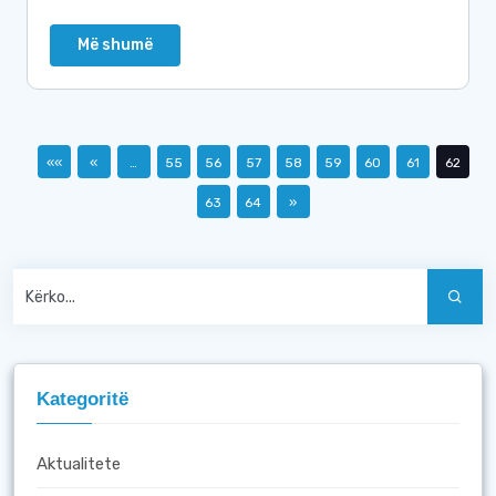
Më shumë
««
«
…
55
56
57
58
59
60
61
62
63
64
»
Kategoritë
Aktualitete