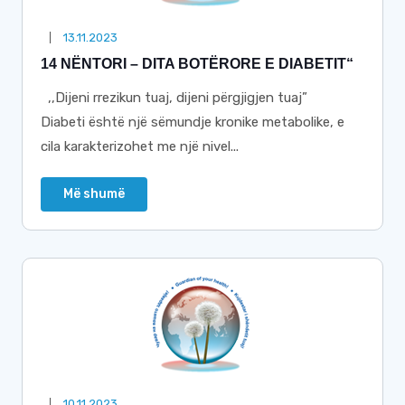
13.11.2023
14 NËNTORI – DITA BOTËRORE E DIABETIT“
,,Dijeni rrezikun tuaj, dijeni përgjigjen tuaj”
Diabeti është një sëmundje kronike metabolike, e
cila karakterizohet me një nivel...
Më shumë
10.11.2023