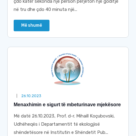
çdo katër sekonda një person përjeton një goditje
në tru dhe çdo 40 minuta një...
Më shumë
26.10.2023
Menaxhimin e sigurt të mbeturinave mjekësore
Më datë 26.10.2023, Prof. d-r. Mihaill Koçubovski,
Udhëheqës i Departamentit të ekologjisë
shëndetësore në Institutin e Shëndetit Pub...