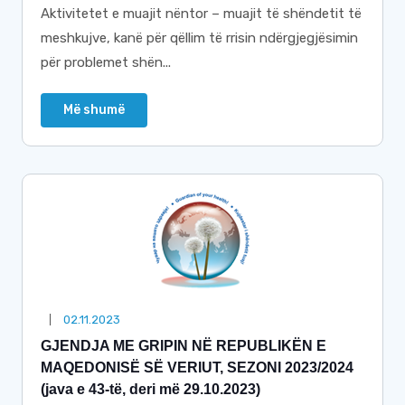
Aktivitetet e muajit nëntor – muajit të shëndetit të
meshkujve, kanë për qëllim të rrisin ndërgjegjësimin
për problemet shën...
Më shumë
02.11.2023
GJENDJA ME GRIPIN NË REPUBLIKËN E
MAQEDONISË SË VERIUT, SEZONI 2023/2024
(java e 43-të, deri më 29.10.2023)