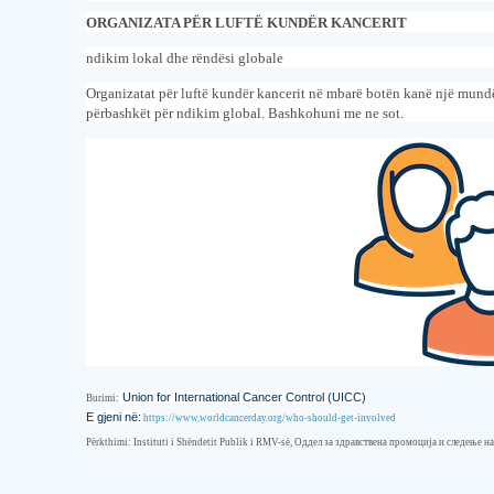
ORGANIZATA PËR LUFTË KUNDËR KANCERIT
ndikim lokal dhe rëndësi globale
Organizatat për luftë kundër kancerit në mbarë botën kanë një mundë
përbashkët për ndikim global.
Bashkohuni me ne sot.
Union for International Cancer Control (UICC)
Burimi
:
E gjeni në
:
https://www.worldcancerday.org/who-should-get-involved
Përkthimi
:
Instituti i Shëndetit Publik i RMV-së
, Оддел за здравствена промоција и следење н