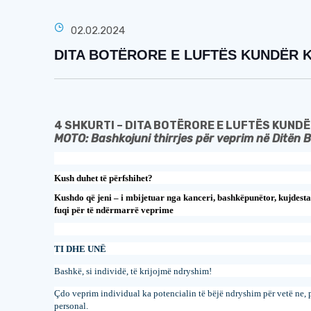
02.02.2024
DITA BOTËRORE E LUFTËS KUNDËR KAN
4 SHKURTI – DITA BOTËRORE E LUFTËS KUND
MOTO: Bashkojuni thirrjes për veprim në Ditën B
Kush duhet të përfshihet?
Kushdo që jeni – i mbijetuar nga kanceri, bashkëpunëtor, kujdesta
fuqi për të ndërmarrë veprime
TI
DHE
UN
Ë
Bashkë, si individë, të krijojmë ndryshim
!
Çdo veprim individual ka potencialin të bëjë ndryshim për vetë ne, 
personal
.