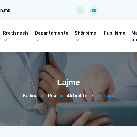
ph.mk
Rreth nesh
Departamente
Shërbime
Publikime
Ma
pu
Lajme
Ballina
Risi
Aktualitete
Lajm