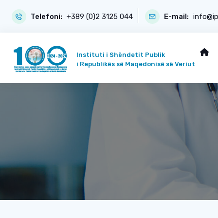
Telefoni:
+389 (0)2 3125 044
E-mail:
info@i
Instituti i Shëndetit Publik
i Republikës së Maqedonisë së Veriut