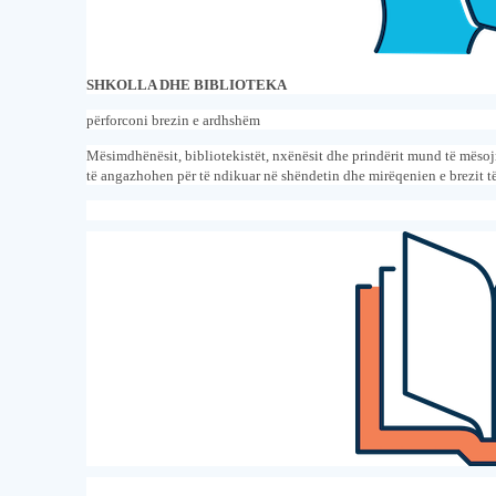
SHKOLLA DHE BIBLIOTEKA
përforconi brezin e ardhshëm
Mësimdhënësit, bibliotekistët, nxënësit dhe prindërit mund të mësoj
të angazhohen për të ndikuar në shëndetin dhe mirëqenien e brezit t