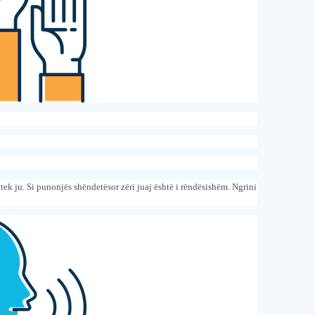
tek ju. Si punonjës shëndetësor zëri juaj është i rëndësishëm. Ngrini