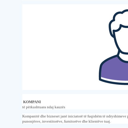
KOMPANI
të për
kushtuar
a ndaj
kauzës
Kompanitë dhe bizneset janë iniciatorë të fuqishëm të ndryshimeve p
punonjësve, investitorëve, furnitorëve dhe klientëve tuaj.