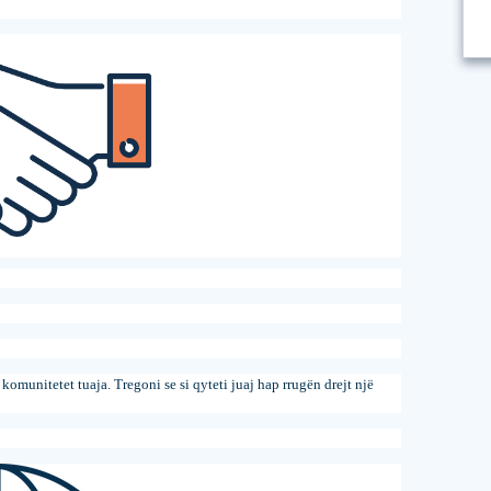
omunitetet tuaja. Tregoni se si qyteti juaj hap rrugën drejt një