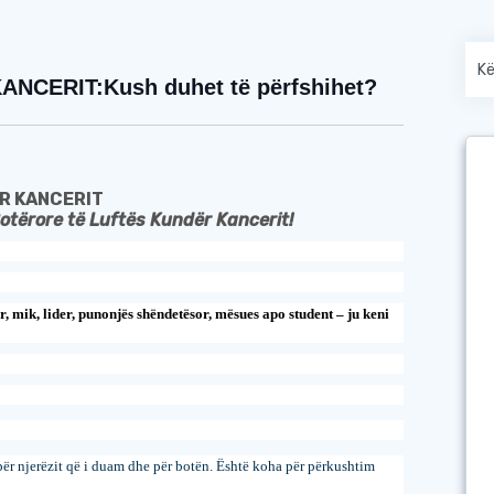
CERIT:Kush duhet të përfshihet?
ËR KANCERIT
otërore të Luftës Kundër Kancerit!
r, mik, lider, punonjës shëndetësor, mësues apo student –
ju keni
për njerëzit që i duam dhe për botën.
Është koha për përkushtim