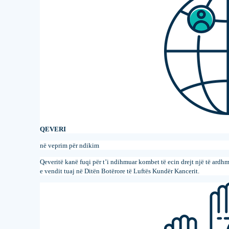
QEVERI
në veprim për ndikim
Qeveritë kanë fuqi për t’i ndihmuar kombet të ecin drejt një të ard
e vendit tuaj në Ditën Botërore të
Luftës Kundër Kancerit
.