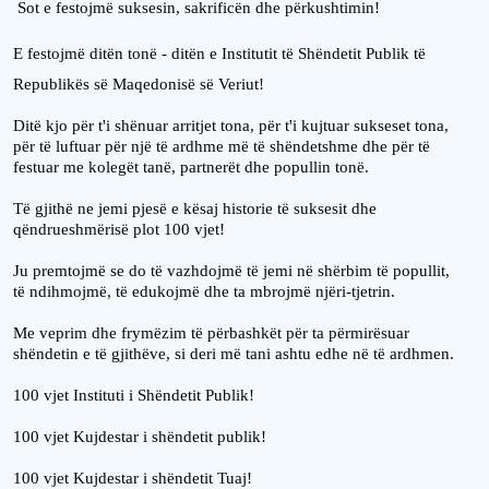
Sot e festojmë suksesin, sakrificën dhe përkushtimin!
E festojmë ditën tonë - ditën e Institutit të Shëndetit Publik të
Republikës së Maqedonisë së Veriut!
Ditë kjo për t'i shënuar arritjet tona, për t'i kujtuar sukseset tona,
për të luftuar për një të ardhme më të shëndetshme dhe për të
festuar me kolegët tanë, partnerët dhe popullin tonë.
Të gjithë ne jemi pjesë e kësaj historie të suksesit dhe
qëndrueshmërisë plot 100 vjet!
Ju premtojmë se do të vazhdojmë të jemi në shërbim të popullit,
të ndihmojmë, të edukojmë dhe ta mbrojmë njëri-tjetrin.
Me veprim dhe frymëzim të përbashkët për ta përmirësuar
shëndetin e të gjithëve, si deri më tani ashtu edhe në të ardhmen.
100 vjet Instituti i Shëndetit Publik!
100 vjet Kujdestar i shëndetit publik!
100 vjet Kujdestar i shëndetit Tuaj!