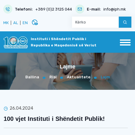
Telefoni:
+389 (0)2 3125 044
E-mail:
info@iph.mk
disabled_visible
МК
|
AL
|
EN
Instituti i Shëndetit Publik i
Republika e Maqedonisë së Veriut
Lajme
Ballina
Risi
Aktualitete
Lajm
26.04.2024
100 vjet Instituti i Shëndetit Publik!