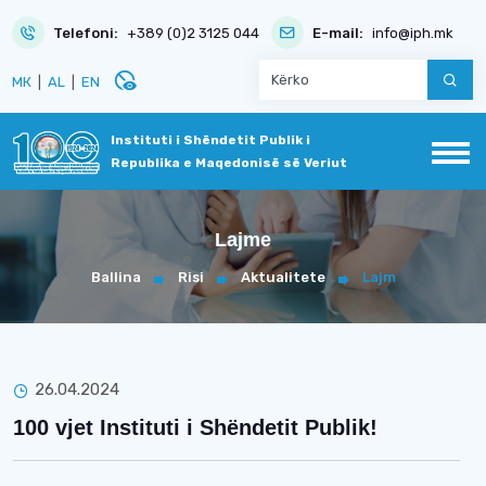
Telefoni:
+389 (0)2 3125 044
E-mail:
info@iph.mk
disabled_visible
МК
|
AL
|
EN
Instituti i Shëndetit Publik i
Republika e Maqedonisë së Veriut
Lajme
Ballina
Risi
Aktualitete
Lajm
26.04.2024
100 vjet Instituti i Shëndetit Publik!