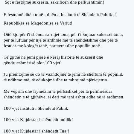
Sot e festojmë suksesin, sakrificën dhe përkushtimin!
E festojmë ditën tonë - ditën e Institutit të Shëndetit Publik të
Republikës së Maqedonisë së Veriut!
Ditë kjo për t'i shënuar arritjet tona, për t'i kujtuar sukseset tona,
për të luftuar për një të ardhme më të shëndetshme dhe për të
festuar me kolegët tanë, partnerët dhe popullin tonë.
Të gjithë ne jemi pjesë e kësaj historie të suksesit dhe
qëndrueshmërisë plot 100 vjet!
Ju premtojmë se do të vazhdojmë të jemi në shërbim të popullit,
të ndihmojmë, të edukojmë dhe ta mbrojmë njëri-tjetrin.
Me veprim dhe frymëzim të përbashkët për ta përmirësuar
shëndetin e të gjithëve, si deri më tani ashtu edhe në të ardhmen.
100 vjet Instituti i Shëndetit Publik!
100 vjet Kujdestar i shëndetit publik!
100 vjet Kujdestar i shëndetit Tuaj!