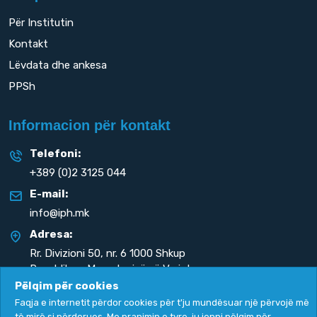
Për Institutin
Kontakt
Lëvdata dhe ankesa
PPSh
Informacion për kontakt
Telefoni:
+389 (0)2 3125 044
E-mail:
info@iph.mk
Adresa:
Rr. Divizioni 50,
nr. 6 1000 Shkup
Republika e Maqedonisë së Veriut
Pëlqim për cookies
Faqja e internetit përdor cookies për t'ju mundësuar një përvojë më
të mirë si përdorues. Me pranimin e tyre, ju jepni pëlqim për