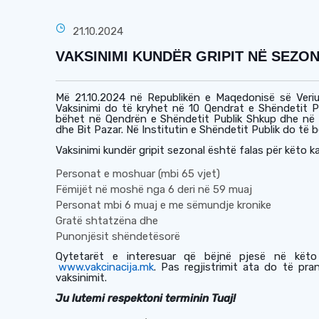
21.10.2024
VAKSINIMI KUNDËR GRIPIT NË SEZONI
Më
21.10.2024 në Republikën e Maqedonisë së Veriut
Vaksinimi do të kryhet në 10 Qendrat e Shëndetit Pu
bëhet në Qendrën
e
Shëndet
it
Publik Shkup dhe në
dhe Bit Pazar. Në Institutin e Shëndetit Publik
do të 
Vaksinimi kundër gripit sezonal është falas për këto k
Personat e moshuar (mbi 65 vjet)
Fëmijët në moshë nga 6 deri në 59 muaj
Personat mbi 6 muaj e me sëmundje kronike
Gratë shtatzëna dhe
Punonj
ësit shëndetësorë
Qytetarët e interesuar që bëjnë pjesë në kët
www.vakcinacija.mk
.
Pas regjistrimit ata do të pr
vaksinimit
.
Ju lutemi respektoni terminin Tuaj
!