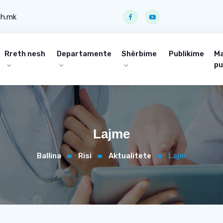
ph.mk
Rreth nesh
Departamente
Shërbime
Publikime
Ma
pu
Lajme
Ballina
Risi
Aktualitete
Lajm