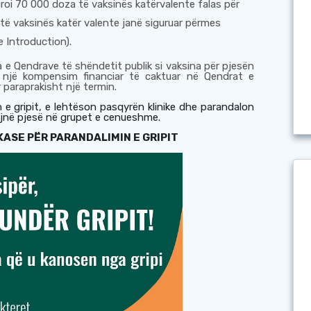
roi 70 000 doza të vaksinës katërvalente falas për
të vaksinës katër valente janë siguruar përmes
e Introduction).
 e Qendrave të shëndetit publik si vaksina për pjesën
 një kompensim financiar të caktuar në Qendrat e
r paraprakisht një termin.
 e gripit, e lehtëson pasqyrën klinike dhe parandalon
jnë pjesë në grupet e cenueshme.
KA
SE
PËR PARANDALIMIN E GRIPIT