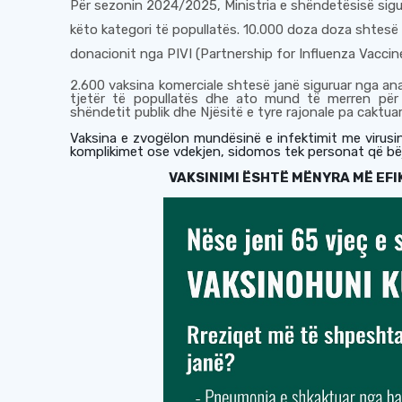
Për sezonin 2024/2025, Ministria e shëndetësisë sigu
këto kategori të popullatës. 10.000 doza doza shtesë 
donacionit nga
PIVI (Partnership for Influenza Vaccin
2.600 vaksina komerciale shtesë janë siguruar nga ana
tjetër të popullatës dhe ato mund të merren për
shëndetit publik dhe Njësitë e tyre rajonale pa caktua
Vaksina e zvogëlon mundësinë e infektimit me virusin
komplikimet ose vdekjen, sidomos tek personat që bë
VAKSINIMI ËSHTË MËNYRA MË EFI