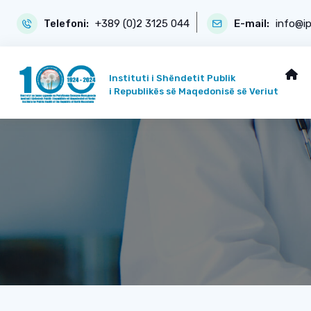
Telefoni:
+389 (0)2 3125 044
E-mail:
info@i
Instituti i Shëndetit Publik
i Republikës së Maqedonisë së Veriut