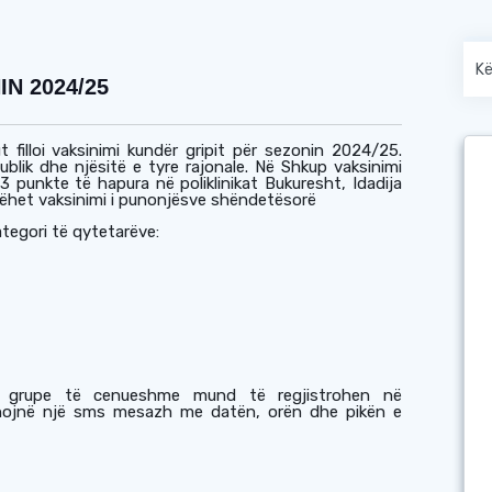
N 2024/25
 fillo
i
vaksinimi kundër gripit për sezonin 2024/25.
blik dhe njësitë e tyre rajonale. Në Shkup vaksinimi
 3 p
unkte
të hapura në poliklinikat Bukuresht, Idadija
bëhet
vaksinimi i punonjësve shëndetësorë
ategori të qytetarëve
:
o grupe të cenueshme mund të regjistrohen në
anojnë një sms mesazh me datën, orën dhe pikën e