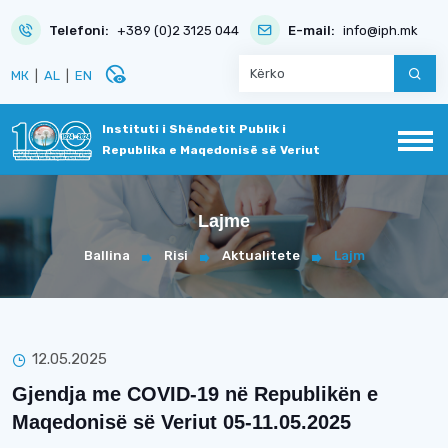
Telefoni:
+389 (0)2 3125 044
E-mail:
info@iph.mk
disabled_visible
МК
|
AL
|
EN
Instituti i Shëndetit Publik i
Republika e Maqedonisë së Veriut
Lajme
Ballina
Risi
Aktualitete
Lajm
12.05.2025
Gjendja me COVID-19 në Republikën e
Maqedonisë së Veriut 05-11.05.2025