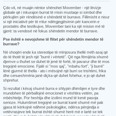
Çdo vit, në muajin nëntor shënohet Movember - një lëvizje
globale që i inkurajon burrat të rrisin mustaqe si simbol dhe
përkujtim për rëndësinë e shëndetit të burrave. Fillimisht e nisur
si një iniciativë për të rritur ndërgjegjësimin për kancerin e
prostatës dhe testikujve, Movember tani ka një mision më të
gjerë: ta vendosë në fokus shëndetin mendor të burrave.
Pse është e nevojshme të flitet për shëndetin mendor të
burrave?
Në shoqëri ende ka stereotipe të rrënjosura thellë rreth asaj që
do të thotë të jesh një "burrë i vërtetë". Që nga fëmijëria shumë
djemve u thuhet se duhet të jenë të fortë, të pavarur dhe të mos
tregojnë emocione. Fjalë si "mos qaj", "mbahu fort", "ji burrë"
lënë gjurmë të thella - ato i mësojnë një burri se trishtimi, frika
dhe cenueshmëria janë diçka që duhet fshehur, e jo që duhet
shprehur.
Si rezultat i kësaj shumë burra e shtypin dhimbjen e tyre dhe
mundohen të përballojnë emocionet e vështira vetëm, pa
mbështetje. Por heshtja dhe izolimi mund të kenë pasoja
serioze. Hulumtimet tregojnë se burrat kanë shumë më pak
gjasa të kërkojnë ndihmë psikologjike, ndërsa përqindja e
vetëvrasjeve tek burrat është shumë herë më e lartë se tek