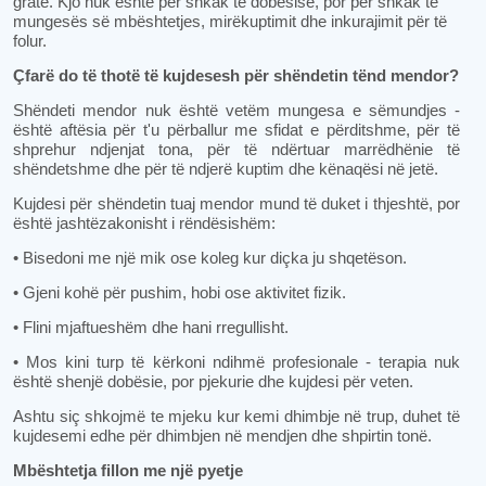
gratë. Kjo nuk është për shkak të dobësisë, por për shkak të
mungesës së mbështetjes, mirëkuptimit dhe inkurajimit për të
folur.
Çfarë do të thotë të kujdesesh për shëndetin tënd mendor?
Shëndeti mendor nuk është vetëm mungesa e sëmundjes -
është aftësia për t'u përballur me sfidat e përditshme, për të
shprehur ndjenjat tona, për të ndërtuar marrëdhënie të
shëndetshme dhe për të ndjerë kuptim dhe kënaqësi në jetë.
Kujdesi për shëndetin tuaj mendor mund të duket i thjeshtë, por
është jashtëzakonisht i rëndësishëm:
• Bisedoni me një mik ose koleg kur diçka ju shqetëson.
• Gjeni kohë për pushim, hobi ose aktivitet fizik.
• Flini mjaftueshëm dhe hani rregullisht.
• Mos kini turp të kërkoni ndihmë profesionale - terapia nuk
është shenjë dobësie, por pjekurie dhe kujdesi për veten.
Ashtu siç shkojmë te mjeku kur kemi dhimbje në trup, duhet të
kujdesemi edhe për dhimbjen në mendjen dhe shpirtin tonë.
Mbështetja fillon me një pyetje