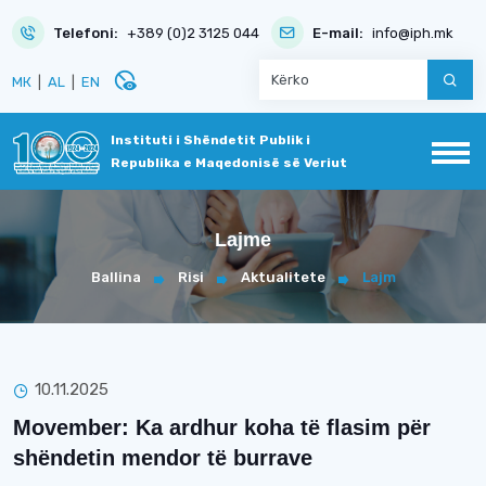
Telefoni:
+389 (0)2 3125 044
E-mail:
info@iph.mk
disabled_visible
МК
|
AL
|
EN
Instituti i Shëndetit Publik i
Republika e Maqedonisë së Veriut
Lajme
Ballina
Risi
Aktualitete
Lajm
10.11.2025
Movember: Ka ardhur koha të flasim për
shëndetin mendor të burrave