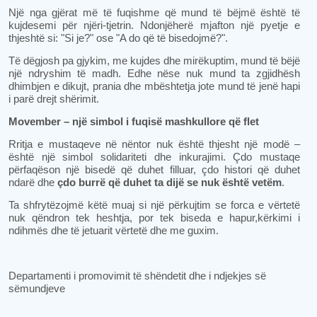
Një nga gjërat më të fuqishme që mund të bëjmë është të
kujdesemi për njëri-tjetrin. Ndonjëherë mjafton një pyetje e
thjeshtë si: "Si je?" ose "A do që të bisedojmë?".
Të dëgjosh pa gjykim, me kujdes dhe mirëkuptim, mund të bëjë
një ndryshim të madh. Edhe nëse nuk mund ta zgjidhësh
dhimbjen e dikujt, prania dhe mbështetja jote mund të jenë hapi
i parë drejt shërimit.
Movember – një simbol i fuqisë mashkullore që flet
Rritja e mustaqeve në nëntor nuk është thjesht një modë –
është një simbol solidariteti dhe inkurajimi. Çdo mustaqe
përfaqëson një bisedë që duhet filluar, çdo histori që duhet
ndarë dhe
çdo burrë që duhet ta dijë se nuk është vetëm
.
Ta shfrytëzojmë këtë muaj si një përkujtim se forca e vërtetë
nuk qëndron tek heshtja, por tek biseda e hapur,kërkimi i
ndihmës dhe të jetuarit vërtetë dhe me guxim.
Departamenti i promovimit të shëndetit dhe i ndjekjes së
sëmundjeve