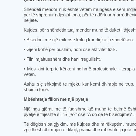
Shëndeti mendor nuk është vetëm mungesa e sëmundjes - 
për të shprehur ndjenjat tona, për të ndërtuar marrëdhë
në jetë.
Kujdesi për shëndetin tuaj mendor mund të duket i thjesh
• Bisedoni me një mik ose koleg kur diçka ju shqetëson.
• Gjeni kohë për pushim, hobi ose aktivitet fizik.
• Flini mjaftueshëm dhe hani rregullisht.
• Mos kini turp të kërkoni ndihmë profesionale - terapi
veten.
Ashtu siç shkojmë te mjeku kur kemi dhimbje në trup,
shpirtin tonë.
Mbështetja fillon me një pyetje
Një nga gjërat më të fuqishme që mund të bëjmë është 
pyetje e thjeshtë si: "Si je?" ose "A do që të bisedojmë?".
Të dëgjosh pa gjykim, me kujdes dhe mirëkuptim, mund
zgjidhësh dhimbjen e dikujt, prania dhe mbështetja jote mu