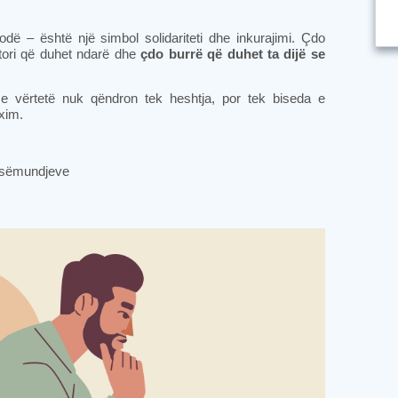
dë – është një simbol solidariteti dhe inkurajimi. Çdo
stori që duhet ndarë dhe
çdo burrë që duhet ta dijë se
 e vërtetë nuk qëndron tek heshtja, por tek biseda e
uxim.
ë sëmundjeve