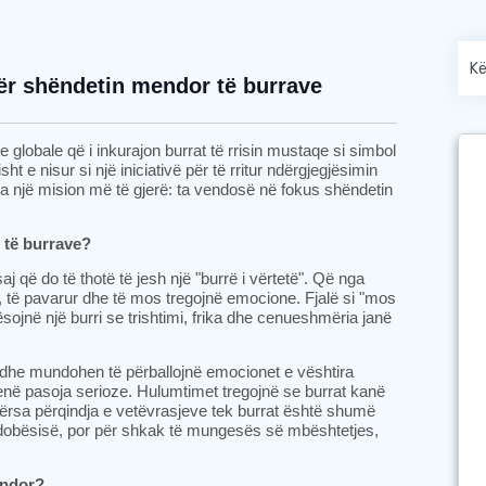
ër shëndetin mendor të burrave
 globale që i inkurajon burrat të rrisin mustaqe si simbol
ht e nisur si një iniciativë për të rritur ndërgjegjësimin
a një mision më të gjerë: ta vendosë në fokus shëndetin
 të burrave?
aj që do të thotë të jesh një "burrë i vërtetë". Që nga
ë, të pavarur dhe të mos tregojnë emocione. Fjalë si "mos
 mësojnë një burri se trishtimi, frika dhe cenueshmëria janë
e dhe mundohen të përballojnë emocionet e vështira
enë pasoja serioze. Hulumtimet tregojnë se burrat kanë
ërsa përqindja e vetëvrasjeve tek burrat është shumë
ë dobësisë, por për shkak të mungesës së mbështetjes,
endor?