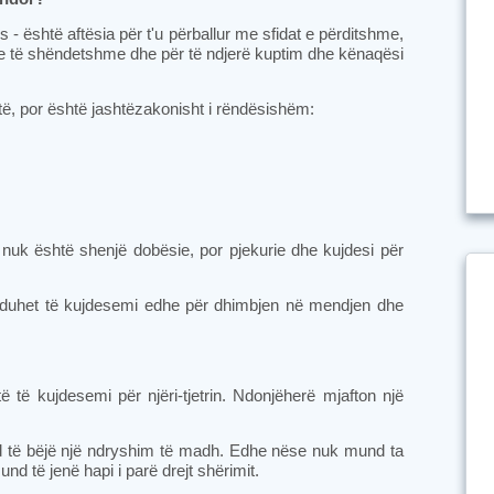
është aftësia për t'u përballur me sfidat e përditshme,
nie të shëndetshme dhe për të ndjerë kuptim dhe kënaqësi
të, por është jashtëzakonisht i rëndësishëm:
a nuk është shenjë dobësie, por pjekurie dhe kujdesi për
 duhet të kujdesemi edhe për dhimbjen në mendjen dhe
të kujdesemi për njëri-tjetrin. Ndonjëherë mjafton një
 të bëjë një ndryshim të madh. Edhe nëse nuk mund ta
nd të jenë hapi i parë drejt shërimit.