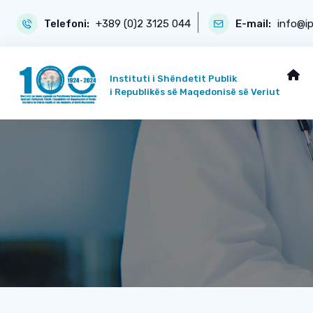
Telefoni:
+389 (0)2 3125 044
E-mail:
info@i
Instituti i Shëndetit Publik
i Republikës së Maqedonisë së Veriut