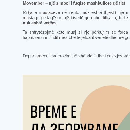
Movember – një simbol i fuqisë mashkullore që flet
Rritja e mustaqeve në nëntor nuk është thjesht një mo
mustaqe përfaqëson një bisedë që duhet filluar, çdo hi
nuk është vetëm
.
Ta shfrytëzojmë këtë muaj si një përkujtim se forca
hapur,kërkimi i ndihmës dhe të jetuarit vërtetë dhe me g
Departamenti i promovimit të shëndetit dhe i ndjekjes s