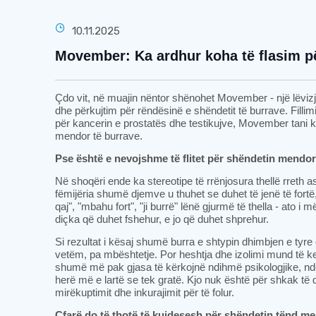
10.11.2025
Movember: Ka ardhur koha të flasim p
Çdo vit, në muajin nëntor shënohet Movember - një lëvizje
dhe përkujtim për rëndësinë e shëndetit të burrave. Fillimis
për kancerin e prostatës dhe testikujve, Movember tani k
mendor të burrave.
Pse është e nevojshme të flitet për shëndetin mendor
Në shoqëri ende ka stereotipe të rrënjosura thellë rreth as
fëmijëria shumë djemve u thuhet se duhet të jenë të fort
qaj", "mbahu fort", "ji burrë" lënë gjurmë të thella - ato i
diçka që duhet fshehur, e jo që duhet shprehur.
Si rezultat i kësaj shumë burra e shtypin dhimbjen e tyr
vetëm, pa mbështetje. Por heshtja dhe izolimi mund të k
shumë më pak gjasa të kërkojnë ndihmë psikologjike, nd
herë më e lartë se tek gratë. Kjo nuk është për shkak t
mirëkuptimit dhe inkurajimit për të folur.
Çfarë do të thotë të kujdesesh për shëndetin tënd m