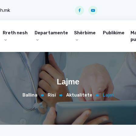
ph.mk
Rreth nesh
Departamente
Shërbime
Publikime
Ma
pu
Lajme
Ballina
Risi
Aktualitete
Lajm