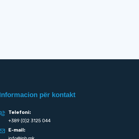
Informacion për kontakt
Telefoni:
+389 (0)2 3125 044
E-mail:
info@iph.mk