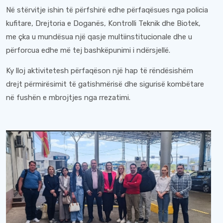
Në stërvitje ishin të përfshirë edhe përfaqësues nga policia
kufitare, Drejtoria e Doganës, Kontrolli Teknik dhe Biotek,
me çka u mundësua një qasje multiinstitucionale dhe u
përforcua edhe më tej bashkëpunimi i ndërsjellë.
Ky lloj aktivitetesh përfaqëson një hap të rëndësishëm
drejt përmirësimit të gatishmërisë dhe sigurisë kombëtare
në fushën e mbrojtjes nga rrezatimi.