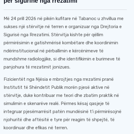
për sigurinë nga rrezatimi
Më 24 prill 2026 në pikën kufitare në Tabanoc u zhvillua me
sukses një stërvitje në terren e organizuar nga Drejtoria e
Sigurisë nga Rrezatimi. Stërvitja kishte për qëllim
përmirësimin e gatishmërisë kombëtare dhe koordinimin
ndërinstitucional në përballimin e kërcënimeve të
mundshme radiologjike, si dhe identifikimin e burimeve të
panjohura të rrezatimit jonizues.
Fizicientët nga Njësia e mbrojtjes nga rrezatimi pranë
Institutit të Shëndetit Publik morën pjesë aktive në
stërvitje, duke kontribuar me teori dhe zbatim praktik në
simulimin e skenarëve realë. Përmes kësaj qasjeje të
integruar pjesëmarrësit patën mundësinë t’i përmirësojnë
njohuritë dhe aftësitë e tyre për reagim të shpejtë, të
koordinuar dhe efikas në terren.