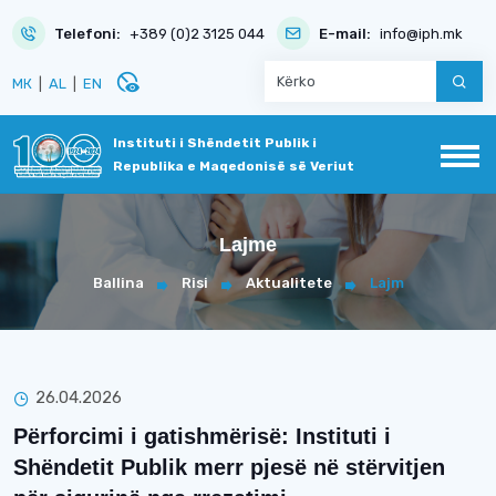
Telefoni:
+389 (0)2 3125 044
E-mail:
info@iph.mk
disabled_visible
МК
|
AL
|
EN
Instituti i Shëndetit Publik i
Republika e Maqedonisë së Veriut
Lajme
Ballina
Risi
Aktualitete
Lajm
26.04.2026
Përforcimi i gatishmërisë: Instituti i
Shëndetit Publik merr pjesë në stërvitjen