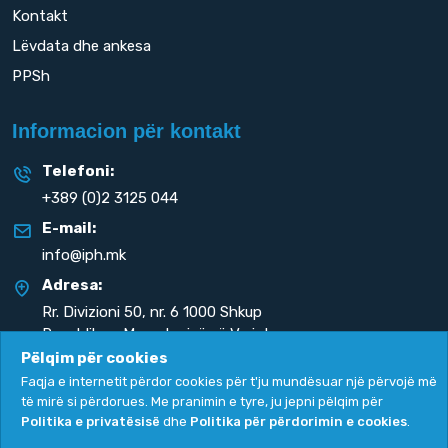
Kontakt
Lëvdata dhe ankesa
PPSh
Informacion për kontakt
Telefoni:
+389 (0)2 3125 044
E-mail:
info@iph.mk
Adresa:
Rr. Divizioni 50,
nr. 6 1000 Shkup
Republika e Maqedonisë së Veriut
Pëlqim për cookies
Faqja e internetit përdor cookies për t'ju mundësuar një përvojë më
të mirë si përdorues. Me pranimin e tyre, ju jepni pëlqim për
Politika e privatësisë
dhe
Politika për përdorimin e cookies
.
Politika e privatësisë
|
Politika për përdorimin e cookies