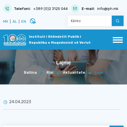
Telefoni:
+389 (0)2 3125 044
E-mail:
info@iph.mk
disabled_visible
МК
|
AL
|
EN
Instituti i Shëndetit Publik i
Republika e Maqedonisë së Veriut
Lajme
Ballina
Risi
Aktualitete
Lajm
24.04.2023