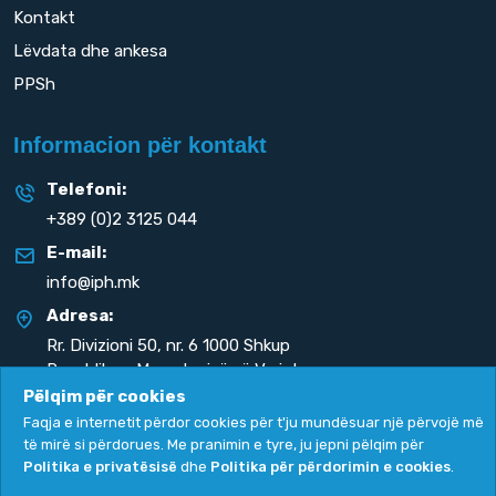
Kontakt
Lëvdata dhe ankesa
PPSh
Informacion për kontakt
Telefoni:
+389 (0)2 3125 044
E-mail:
info@iph.mk
Adresa:
Rr. Divizioni 50,
nr. 6 1000 Shkup
Republika e Maqedonisë së Veriut
Pëlqim për cookies
Faqja e internetit përdor cookies për t'ju mundësuar një përvojë më
të mirë si përdorues. Me pranimin e tyre, ju jepni pëlqim për
Politika e privatësisë
dhe
Politika për përdorimin e cookies
.
Politika e privatësisë
|
Politika për përdorimin e cookies