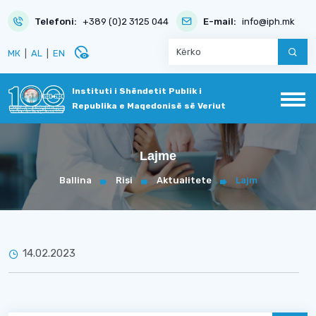
Telefoni:
+389 (0)2 3125 044
E-mail:
info@iph.mk
disabled_visible
МК
|
AL
|
EN
Instituti i Shëndetit Publik i
Republika e Maqedonisë së Veriut
Lajme
Ballina
Risi
Aktualitete
Lajm
14.02.2023