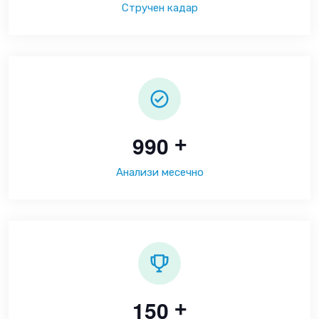
Стручен кадар
9
9
0
+
Анализи месечно
1
5
0
+