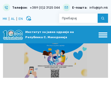
Телефон:
+389 (0)2 3125 044
Е-пошта:
info@iph.mk
disabled_visible
МК
|
AL
|
EN
Институт за јавно здравје на
Република С. Македонија