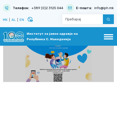
Телефон:
+389 (0)2 3125 044
Е-пошта:
info@iph.mk
disabled_visible
МК
|
AL
|
EN
Институт за јавно здравје на
Република С. Македонија