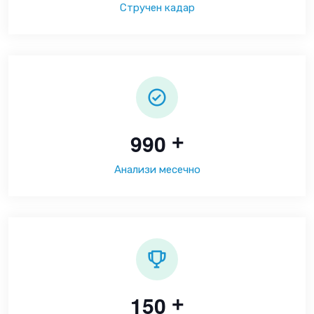
Стручен кадар
9
9
0
+
Анализи месечно
1
5
0
+