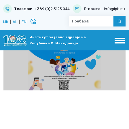
Телефон:
+389 (0)2 3125 044
Е-пошта:
info@iph.mk
disabled_visible
МК
|
AL
|
EN
Институт за јавно здравје на
Република С. Македонија