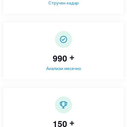
Стручен кадар
9
9
0
+
Анализи месечно
1
5
0
+