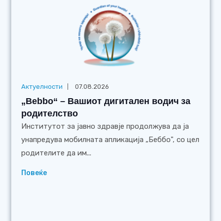
Актуелности
07.08.2026
„Bebbo“ – Вашиот дигитален водич за
родителство
Институтот за јавно здравје продолжува да ја
унапредува мобилната апликација „Беббо", со цел
родителите да им...
Повеќе