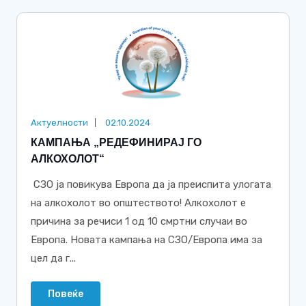
Актуелности
02.10.2024
КАМПАЊА „РЕДЕФИНИРАЈ ГО
АЛКОХОЛОТ“
СЗО ја повикува Европа да ја преиспита улогата
на алкохолот во општеството! Алкохолот е
причина за речиси 1 од 10 смртни случаи во
Европа. Новата кампања на СЗО/Европа има за
цел да г...
Повеќе