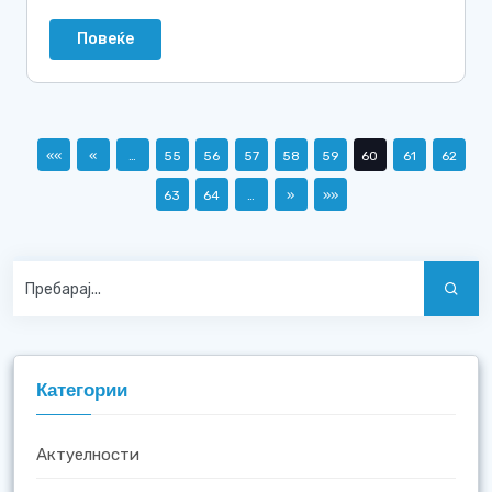
Повеќе
««
«
…
55
56
57
58
59
60
61
62
63
64
…
»
»»
Категории
Актуелности