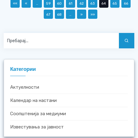
««
«
…
59
60
61
62
63
64
65
66
67
68
…
»
»»
Категории
Актуелности
Календар на настани
Соопштенија за медиуми
Известувања за јавност