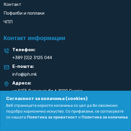
Контакт
Пофалби и поплаки
ЧПП
Контакт информации
Телефон:
+389 (0)2 3125 044
Е-пошта:
info@iph.mk
Адреса:
та
ул.50
Дивизија бр.6 1000 Скопје
Република С. Македонија
Согласност за колачиња (cookies)
Веб страницата користи колачиња со цел да Ви овозможи
подобро корисничко искуство. Со прифаќање, се согласувате
со нашата
Политика за приватност
и
Политика за колачиња
.
Политика за приватност
|
Политика за колачиња