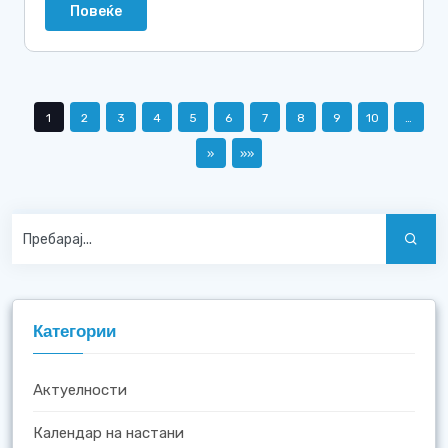
Повеќе
1
2
3
4
5
6
7
8
9
10
…
»
»»
Категории
Актуелности
Календар на настани