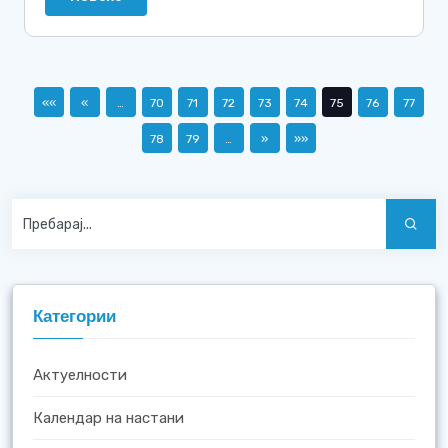
««
«
…
70
71
72
73
74
75
76
77
78
79
…
»
»»
Категории
Актуелности
Календар на настани