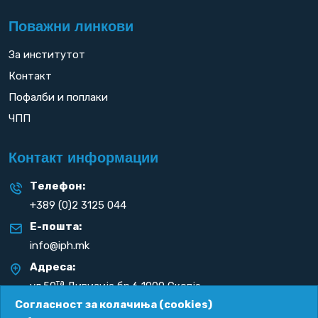
Поважни линкови
За институтот
Контакт
Пофалби и поплаки
ЧПП
Контакт информации
Телефон:
+389 (0)2 3125 044
Е-пошта:
info@iph.mk
Адреса:
та
ул.50
Дивизија бр.6 1000 Скопје
Република С. Македонија
Согласност за колачиња (cookies)