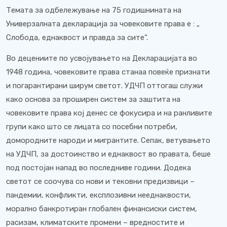
Темата за одбележување на 75 годишнината на
Универзалната декларација за човековите права е : „
Слобода, еднаквост и правда за сите“.
Во децениите по усвојувањето на Декларацијата во
1948 година, човековите права станаа повеќе признати
и погарантирани ширум светот. УДЧП оттогаш служи
како основа за проширен систем за заштита на
човековите права кој денес се фокусира и на ранливите
групи како што се лицата со посебни потреби,
домородните народи и мигрантите. Сепак, ветувањето
на УДЧП, за достоинство и еднаквост во правата, беше
под постојан напад во последниве години. Додека
светот се соочува со нови и тековни предизвици –
пандемии, конфликти, експлозивни нееднаквости,
морално банкротиран глобален финансиски систем,
расизам, климатските промени – вредностите и