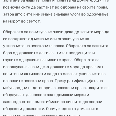
залагаме за нашите права и правата на другите. УДЧП ги
повикува сите да застанат во одбрана на своите права,
затоа што сите ние имаме значајна улога во одржување
на мирот во светот.
Обврската за почитување значи дека државите мора да
се воздржат од мешање или ограничување на
уживањето на човековите права. Обврската за заштита
бара од државите да ги заштитат поединците и
групите од кршење на нивните права. Обврската за
исполнување значи дека државите мора да преземат
позитивни активности за да го олеснат уживањето на
основните човекови права. Преку ратификацијата на
меѓународните договори за човекови права, владите се
обврзуваат да воспостават домашни мерки и
законодавство компатибилни со нивните договорни
обврски и должности. Онаму каде што домашните
правни постапки не успеваат да ги решат