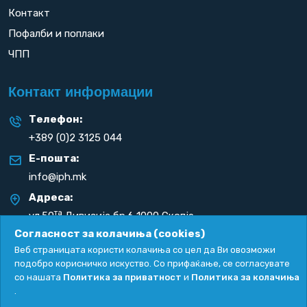
Контакт
Пофалби и поплаки
ЧПП
Контакт информации
Телефон:
+389 (0)2 3125 044
Е-пошта:
info@iph.mk
Адреса:
та
ул.50
Дивизија бр.6 1000 Скопје
Република С. Македонија
Согласност за колачиња (cookies)
Веб страницата користи колачиња со цел да Ви овозможи
подобро корисничко искуство. Со прифаќање, се согласувате
со нашата
Политика за приватност
и
Политика за колачиња
.
Политика за приватност
|
Политика за колачиња