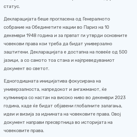
статус.
Декларацијата беше прогласена од Генералното
собрание на Обединетите нации во Париз на 10
декември 1948 година и за првпат ги утврди основните
човекови права кои треба да бидат универзално
заштитени. Декларацијата е достапна на повеќе од 500
јазици, а со самото тоа стана и најпреведуваниот
документ во светот.
Едногодишната иницијатива фокусирана на
универзалноста, напредокот и ангажманот, ќе
кулминира со настан на високо ниво во декември 2023
година, каде ќе бидат објавени глобалните залагања,
идеи и визија за иднината на човековите права. Овој
документ направи пресвртница во историјата на
човековите права.