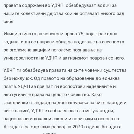
правата содржани во УДЧП, обезбедуваат водич за
нашите колективни дејства кои не оставаат никого зад
себе.
Иницијативата за човекови права 75, која трае една
година, е да се направи обид за подигање на свесноста
за зголемена акција и поголемо познавање на
универзалноста на УДЧП и активизмот поврзан со него.
УДЧП ги обезбедува правата на сите човечки суштества
без исклучок. Од правото на образование до еднаква
плата. УДЧП за прв пат ги воспостави неделивите и
неотуѓивите права на целото човештво. Како
„заеднички стандард на достигнувања за сите народи и
сите нации“, УДЧП е глобален план за меѓународни,
национални и локални закони и политики и основа на
Агендата за одржлив развој за 2030 година. Агендата