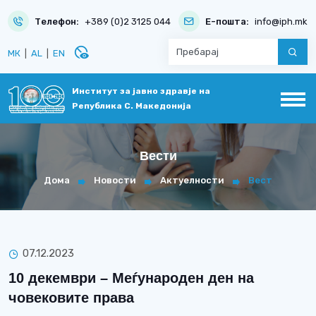
Телефон:
+389 (0)2 3125 044
Е-пошта:
info@iph.mk
disabled_visible
МК
|
AL
|
EN
Институт за јавно здравје на
Република С. Македонија
Вести
Дома
Новости
Актуелности
Вест
07.12.2023
10 декември – Меѓународен ден на
човековите права