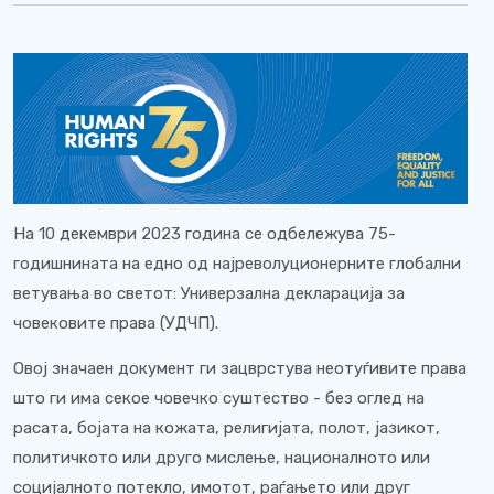
На 10 декември 2023 година се одбележува 75-
годишнината на едно од најреволуционерните глобални
ветувања во светот: Универзална декларација за
човековите права (УДЧП).
Овој значаен документ ги зацврстува неотуѓивите права
што ги има секое човечко суштество - без оглед на
расата, бојата на кожата, религијата, полот, јазикот,
политичкото или друго мислење, националното или
социјалното потекло, имотот, раѓањето или друг