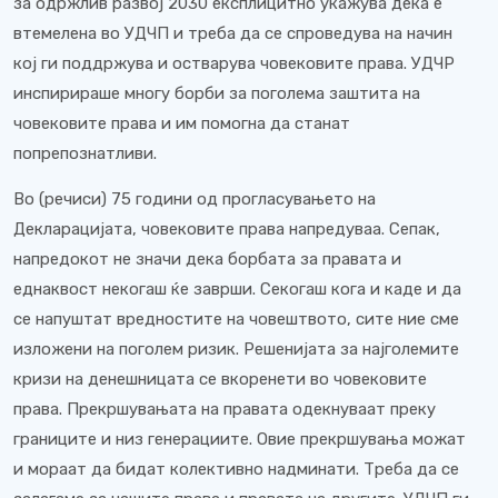
за одржлив развој 2030 експлицитно укажува дека е
втемелена во УДЧП и треба да се спроведува на начин
кој ги поддржува и остварува човековите права. УДЧР
инспирираше многу борби за поголема заштита на
човековите права и им помогна да станат
попрепознатливи.
Во (речиси) 75 години од прогласувањето на
Декларацијата, човековите права напредуваа. Сепак,
напредокот не значи дека борбата за правата и
еднаквост некогаш ќе заврши. Секогаш кога и каде и да
се напуштат вредностите на човештвото, сите ние сме
изложени на поголем ризик. Решенијата за најголемите
кризи на денешницата се вкоренети во човековите
права. Прекршувањата на правата одекнуваат преку
границите и низ генерациите. Овие прекршувања можат
и мораат да бидат колективно надминати. Треба да се