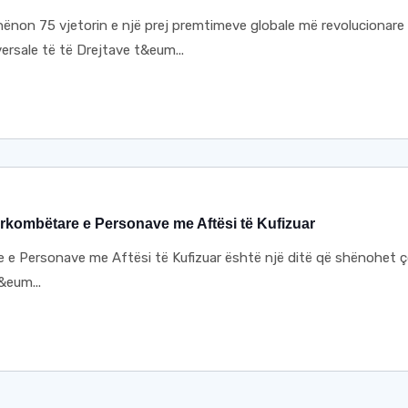
non 75 vjetorin e një prej premtimeve globale më revolucionare
ersale të të Drejtave t&eum...
dërkombëtare e Personave me Aftësi të Kufizuar
e Personave me Aftësi të Kufizuar është një ditë që shënohet 
&eum...