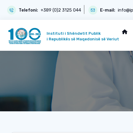
Telefoni:
+389 (0)2 3125 044
E-mail:
info@i
Instituti i Shëndetit Publik
i Republikës së Maqedonisë së Veriut