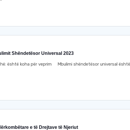
ulimit Shëndetësor Universal 2023
hë: është koha për veprim Mbulimi shëndetësor universal është
dërkombëtare e të Drejtave të Njeriut