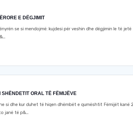
OTËRORE E DËGJIMIT
ën se si mendojmë: kujdesi për veshin dhe dëgjimin le të jetë
&...
 I SHËNDETIT ORAL TË FËMIJËVE
he si dhe kur duhet të hiqen dhëmbët e qumështit Fëmijët kanë 
 janë të p&...