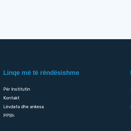
Linqe më të rëndësishme
Për Institutin
Kontakt
Lëvdata dhe ankesa
PPSh