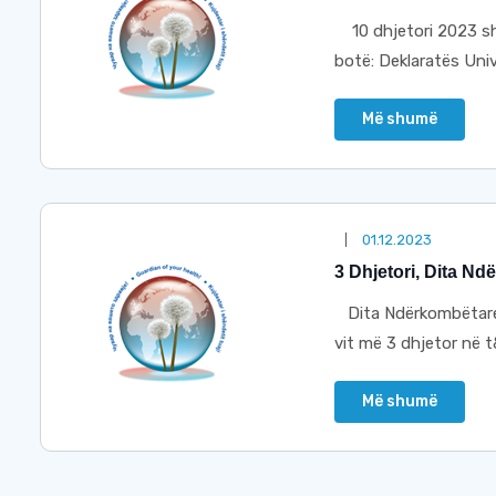
10 dhjetori 2023 shë
botë: Deklaratës Univ
Më shumë
01.12.2023
3 Dhjetori, Dita N
Dita Ndërkombëtare 
vit më 3 dhjetor në t
Më shumë