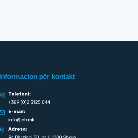
Informacion për kontakt
Telefoni:
+389 (0)2 3125 044
E-mail:
info@iph.mk
Adresa:
Rr. Divizioni 50,
nr. 6 1000 Shkup