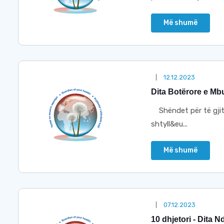
Më shumë
12.12.2023
Dita Botërore e Mb
Shëndet për të gjit
shtyll&eu...
Më shumë
07.12.2023
10 dhjetori - Dita N