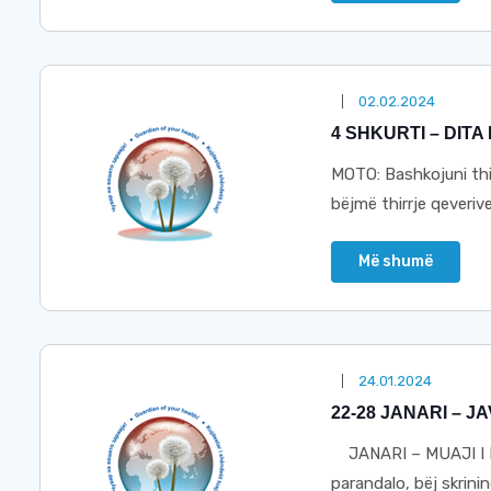
02.02.2024
4 SHKURTI – DIT
MOTO: Bashkojuni thi
bëjmë thirrje qeveriv
Më shumë
24.01.2024
22-28 JANARI – 
ЈАNARI – MUAJI I 
parandalo, bëj skrini