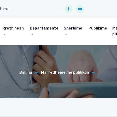
ph.mk
Rreth nesh
Departamente
Shërbime
Publikime
Ma
pu
Ballina
Marrëdhënie me publikun