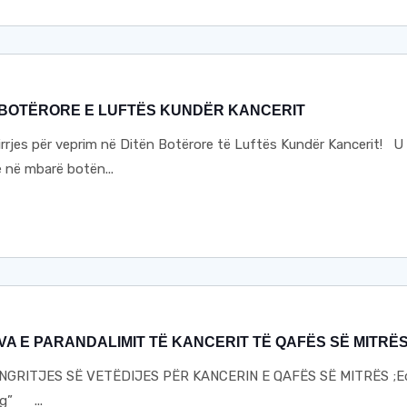
A BOTËRORE E LUFTËS KUNDËR KANCERIT
rrjes për veprim në Ditën Botërore të Luftës Kundër Kancerit! U
e në mbarë botën...
JAVA E PARANDALIMIT TË KANCERIT TË QAFËS SË MITRË
NGRITJES SË VETËDIJES PËR KANCERIN E QAFËS SË MITRËS ;E
ng” ...