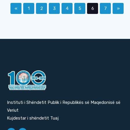
«
1
2
3
4
5
6
7
»
Instituti i Shëndetit Publik i Republikës së Maqedonisë së
Veriut
Kujdestar i shëndetit Tuaj