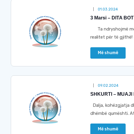
01.03.2024
3 Marsi – DITA B
Ta ndryshojmë mënyr
realitet për të gjithë! 
Më shumë
09.02.2024
SHKURTI – MUAJI
Dalja, kohëzgjatja d
dhëmbë qumështi. Ato
Më shumë