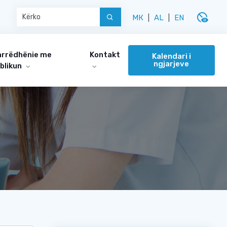
disabled_visible
МК
|
AL
|
EN
rrëdhënie me
Kontakt
Kalendari i
ngjarjeve
blikun