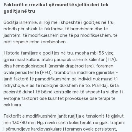
Faktorët e rrezikut që mund të sjellin deri tek
goditja në tru
Goditja ishemike, si lloji më i shpeshtë i goditjes në tru,
ndodh për shkak të faktorëve të brendshëm dhe të
jashtëm, të modifikueshëm dhe të pa modifikueshëm, të
cilët shpesh edhe kombinohen.
Historia familjare e goditjes në tru, mosha mbi 55 vjeç,
gjinia mashkullore, ataku paraprak ishemik kalimtar (TIA),
disa hemoglobinopati (anemia drapërocitare), foramen
ovale persistente (PFO), trombofilia madhore gjenetike -
janë faktorë të pamodifikueshëm që individi nuk mund t'i
ndryshojë, e as të ndikojnë dukshëm në to. Prandaj, këta
pacientë duhet të bëjnë kontrolle më të shpeshta si dhe t’i
evitojnë faktorët ose kushtet provokuese ose terapi të
caktuara.
Faktorët e modifikueshëm janë: ruajtja e tensionit të gjakut
nën 130/80 mm Hg, niveli i ulët i kolesterolit në gjak, trajtimi
i sëmundjeve kardiovaskulare (foramen ovale persistent,