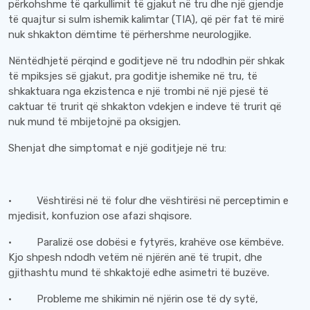
përkohshme të qarkullimit të gjakut në tru dhe një gjendje
të quajtur si sulm ishemik kalimtar (TIA), që për fat të mirë
nuk shkakton dëmtime të përhershme neurologjike.
Nëntëdhjetë përqind e goditjeve në tru ndodhin për shkak
të mpiksjes së gjakut, pra goditje ishemike në tru, të
shkaktuara nga ekzistenca e një trombi në një pjesë të
caktuar të trurit që shkakton vdekjen e indeve të trurit që
nuk mund të mbijetojnë pa oksigjen.
Shenjat dhe simptomat e një goditjeje në tru:
· Vështirësi në të folur dhe vështirësi në perceptimin e
mjedisit, konfuzion ose afazi shqisore.
· Paralizë ose dobësi e fytyrës, krahëve ose këmbëve.
Kjo shpesh ndodh vetëm në njërën anë të trupit, dhe
gjithashtu mund të shkaktojë edhe asimetri të buzëve.
· Probleme me shikimin në njërin ose të dy sytë,