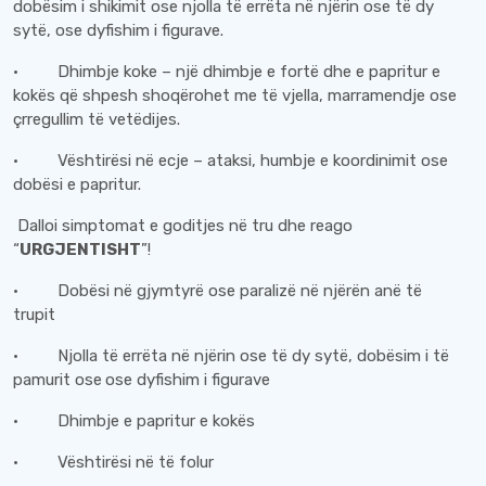
dobësim i shikimit ose njolla të errëta në njërin ose të dy
sytë, ose dyfishim i figurave.
· Dhimbje koke – një dhimbje e fortë dhe e papritur e
kokës që shpesh shoqërohet me të vjella, marramendje ose
çrregullim të vetëdijes.
· Vështirësi në ecje – ataksi, humbje e koordinimit ose
dobësi e papritur.
Dalloi simptomat e goditjes në tru dhe reago
“
URGJENTISHT
”!
· Dobësi në gjymtyrë ose paralizë në njërën anë të
trupit
· Njolla të errëta në njërin ose të dy sytë, dobësim i të
pamurit ose
ose dyfishim i figurave
· Dhimbje e papritur e kokës
· Vështirësi në të folur