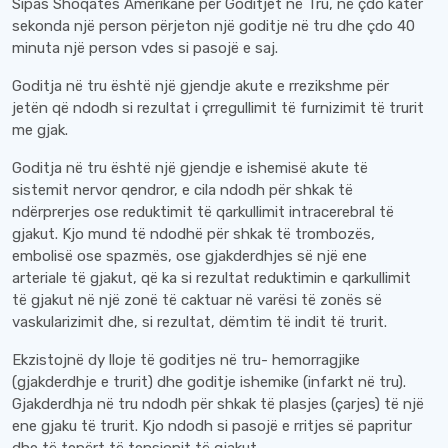
Sipas Shoqatës Amerikane për Goditjet në Tru, në çdo katër
sekonda një person përjeton një goditje në tru dhe çdo 40
minuta një person vdes si pasojë e saj.
Goditja në tru është një gjendje akute e rrezikshme për
jetën që ndodh si rezultat i çrregullimit të furnizimit të trurit
me gjak.
Goditja në tru është një gjendje e ishemisë akute të
sistemit nervor qendror, e cila ndodh për shkak të
ndërprerjes ose reduktimit të qarkullimit intracerebral të
gjakut. Kjo mund të ndodhë për shkak të trombozës,
embolisë ose spazmës, ose gjakderdhjes së një ene
arteriale të gjakut, që ka si rezultat reduktimin e qarkullimit
të gjakut në një zonë të caktuar në varësi të zonës së
vaskularizimit dhe, si rezultat, dëmtim të indit të trurit.
Ekzistojnë dy lloje të goditjes në tru- hemorragjike
(gjakderdhje e trurit) dhe goditje ishemike (infarkt në tru).
Gjakderdhja në tru ndodh për shkak të plasjes (çarjes) të një
ene gjaku të trurit. Kjo ndodh si pasojë e rritjes së papritur