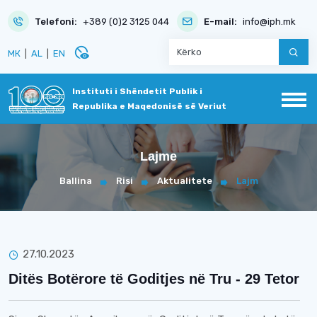
Telefoni:
+389 (0)2 3125 044
E-mail:
info@iph.mk
disabled_visible
МК
|
AL
|
EN
Instituti i Shëndetit Publik i
Republika e Maqedonisë së Veriut
Lajme
Ballina
Risi
Aktualitete
Lajm
27.10.2023
Ditës Botërore të Goditjes në Tru - 29 Tetor