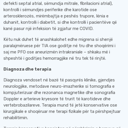
defekti septal atrial, sëmundja mitrale, fibrilacioni atrial),
kontrolli i sëmundjes periferike dhe karotide ose
arterosklerozës, mirëmbajtja e peshës trupore, lënia e
duhanit, kontrolli i diabetit, si dhe kontrolli i pacientëve që
kanë pasur një infeksion të zgjatur me COVID.
Këtu nuk duhet të anashkalohet edhe migrena si shenjë
paralajmëruese për TIA ose goditje në tru dhe shoqërimi i
saj me PFO ose aneurizmën intrakraniale – shkaku më i
shpeshtë i goditjes hemorragjike në tru tek të rinjtë.
Diagnoza dhe terapia
Diagnoza vendoset në bazë të pasqyrës klinike, gjendjes
neurologjike, metodave neuro-imazherike si tomografia e
kompjuterizuar dhe rezonanca magnetike dhe sonografia
Doppler e arterieve kryesore të trurit të karotideve dhe
vertebrobazilareve. Terapia mund të jetë konservative ose
kirurgjikale e shoqëruar me terapi fizikale për ta përshpejtuar
rehabilitimin.