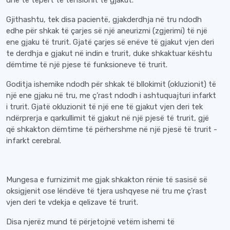
dhe të tepërt të tensionit të gjakut.
Gjithashtu, tek disa pacientë, gjakderdhja në tru ndodh
edhe për shkak të çarjes së një aneurizmi (zgjerimi) të një
ene gjaku të trurit. Gjatë çarjes së enëve të gjakut vjen deri
te derdhja e gjakut në indin e trurit, duke shkaktuar kështu
dëmtime të një pjese të funksioneve të trurit.
Goditja ishemike ndodh për shkak të bllokimit (okluzionit) të
një ene gjaku në tru, me ç’rast ndodh i ashtuquajturi infarkt
i trurit. Gjatë okluzionit të një ene të gjakut vjen deri tek
ndërprerja e qarkullimit të gjakut në një pjesë të trurit, gjë
që shkakton dëmtime të përhershme në një pjesë të trurit -
infarkt cerebral.
Mungesa e furnizimit me gjak shkakton rënie të sasisë së
oksigjenit ose lëndëve të tjera ushqyese në tru me ç’rast
vjen deri te vdekja e qelizave të trurit.
Disa njerëz mund të përjetojnë vetëm ishemi të