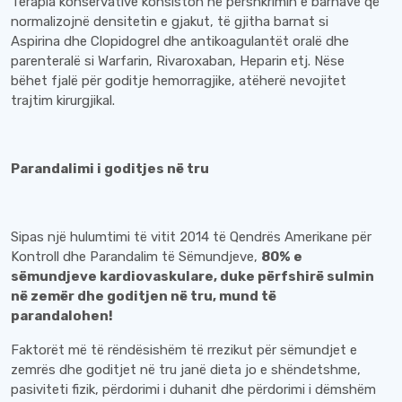
Terapia konservative konsiston në përshkrimin e barnave që
normalizojnë densitetin e gjakut, të gjitha barnat si
Aspirina dhe Clopidogrel dhe antikoagulantët oralë dhe
parenteralë si Warfarin, Rivaroxaban, Heparin etj. Nëse
bëhet fjalë për goditje hemorragjike, atëherë nevojitet
trajtim kirurgjikal.
Parandalimi i goditjes në tru
Sipas një hulumtimi të vitit 2014 të Qendrës Amerikane për
Kontroll dhe Parandalim të Sëmundjeve,
80% e
sëmundjeve kardiovaskulare, duke përfshirë sulmin
në zemër dhe goditjen në tru, mund të
parandalohen!
Faktorët më të rëndësishëm të rrezikut për sëmundjet e
zemrës dhe goditjet në tru janë dieta jo e shëndetshme,
pasiviteti fizik, përdorimi i duhanit dhe përdorimi i dëmshëm