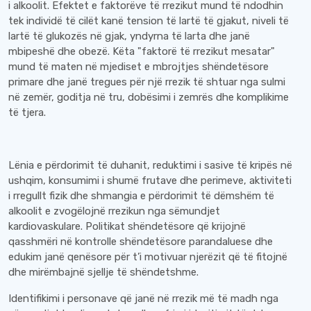
i alkoolit. Efektet e faktorëve të rrezikut mund të ndodhin
tek individë të cilët kanë tension të lartë të gjakut, niveli të
lartë të glukozës në gjak, yndyrna të larta dhe janë
mbipeshë dhe obezë. Këta "faktorë të rrezikut mesatar"
mund të maten në mjediset e mbrojtjes shëndetësore
primare dhe janë tregues për një rrezik të shtuar nga sulmi
në zemër, goditja në tru, dobësimi i zemrës dhe komplikime
të tjera.
Lënia e përdorimit të duhanit, reduktimi i sasive të kripës në
ushqim, konsumimi i shumë frutave dhe perimeve, aktiviteti
i rregullt fizik dhe shmangia e përdorimit të dëmshëm të
alkoolit e zvogëlojnë rrezikun nga sëmundjet
kardiovaskulare. Politikat shëndetësore që krijojnë
qasshmëri në kontrolle shëndetësore parandaluese dhe
edukim janë qenësore për t’i motivuar njerëzit që të fitojnë
dhe mirëmbajnë sjellje të shëndetshme.
Identifikimi i personave që janë në rrezik më të madh nga