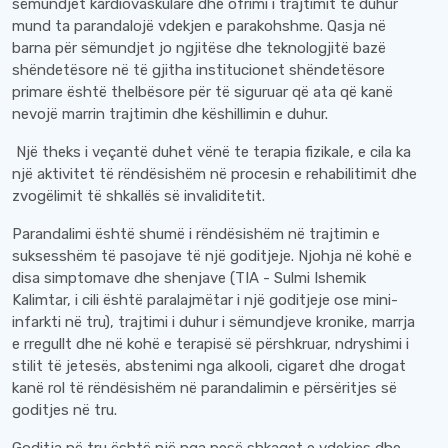
sëmundjet kardiovaskulare dhe ofrimi i trajtimit të duhur
mund ta parandalojë vdekjen e parakohshme. Qasja në
barna për sëmundjet jo ngjitëse dhe teknologjitë bazë
shëndetësore në të gjitha institucionet shëndetësore
primare është thelbësore për të siguruar që ata që kanë
nevojë marrin trajtimin dhe këshillimin e duhur.
Një theks i veçantë duhet vënë te terapia fizikale, e cila ka
një aktivitet të rëndësishëm në procesin e rehabilitimit dhe
zvogëlimit të shkallës së invaliditetit.
Parandalimi është shumë i rëndësishëm në trajtimin e
suksesshëm të pasojave të një goditjeje. Njohja në kohë e
disa simptomave dhe shenjave (TIA - Sulmi Ishemik
Kalimtar, i cili është paralajmëtar i një goditjeje ose mini-
infarkti në tru), trajtimi i duhur i sëmundjeve kronike, marrja
e rregullt dhe në kohë e terapisë së përshkruar, ndryshimi i
stilit të jetesës, abstenimi nga alkooli, cigaret dhe drogat
kanë rol të rëndësishëm në parandalimin e përsëritjes së
goditjes në tru.