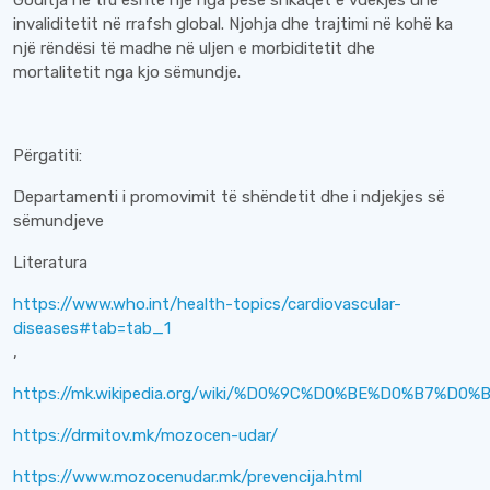
Goditja në tru është një nga pesë shkaqet e vdekjes dhe
invaliditetit në rrafsh global. Njohja dhe trajtimi në kohë ka
një rëndësi të madhe në uljen e morbiditetit dhe
mortalitetit nga kjo sëmundje.
Përgatiti:
Departamenti i promovimit të shëndetit dhe i ndjekjes së
sëmundjeve
Literatura
https://www.who.int/health-topics/cardiovascular-
diseases#tab=tab_1
,
https://mk.wikipedia.org/wiki/%D0%9C%D0%BE%D0%B7
https://drmitov.mk/mozocen-udar/
https://www.mozocenudar.mk/prevencija.html