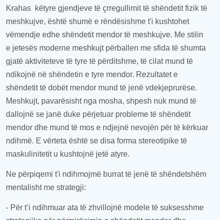
Krahas
këtyre
gjendj
eve të çrregullim
it
të shëndetit fizik të
meshkujve, është shumë e rëndësishme t'i kushtohet
vëmendje
edhe
shëndetit mendor të meshkujve. Me stilin
e jetesës moderne meshkujt përballen me sfida të shumta
gjatë aktiviteteve të tyre të përditshme, të cilat mund të
ndikojnë në shëndetin e tyre mendor. Rezultatet e
shëndetit të dobët mendor mund të jenë vdekjeprurëse.
Meshkujt, pavarësisht nga mosha, shpesh nuk mund të
dallojnë se janë duke përjetuar probleme të shëndetit
mendor dhe mund të mos
e ndjejnë nevojën për të
kërkuar
ndihmë. E vërteta është se disa forma stereotipike të
maskulinitetit
u kushtojnë jetë atyre
.
Ne përpiqemi t'i ndihmojmë burrat të jenë të shëndetshëm
mental
isht me strategji:
-
Për t’i
ndihm
uar
ata të zhvillojnë modele të suksesshme