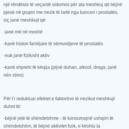
një
rëndësi
e të veçantë sidomos
për ata meshkuj që
bëjnë
pjesë në grupin
me rrezik të lartë
nga
kanceri i prostatës
,
siç janë meshkujt që:
-
janë më në moshë
-
kanë histori familjare të sëmundjeve të prostatës
-
nuk janë fizikisht aktiv
-
kanë shprehi të këqija
(
pijnë duhan, alkool
,
droga, janë
nën stres
)
Për t
’i
reduktuar efektet e faktorëve të rrezikut
meshkujt
duhet
të:
-
bëjnë jetë të shëndetshme
- t
ë konsumojnë ushqim të
shëndetshëm, të bëjnë aktivitet fizik, e kështu ta