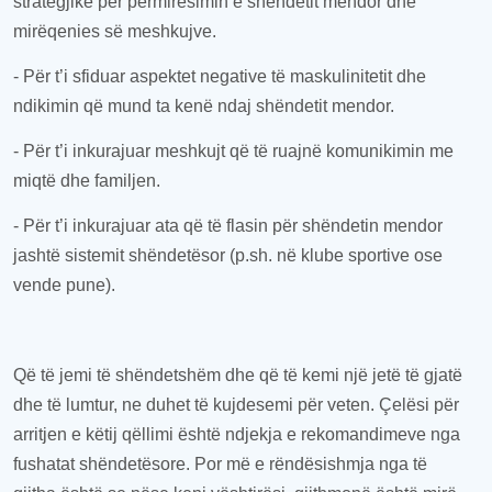
strategjike për përmirësimin e shëndetit mendor dhe
mirëqenies së meshkujve.
-
Për t’i sfiduar
aspektet negative të maskulinitetit dhe
ndikimin që mund t
a
ke
n
ë n
daj
shëndeti
t
mendor.
-
Për t’i
inkuraj
uar
meshkujt që
të
ruajnë komunikimin
me
miqtë dhe familjen
.
-
Për t’i
inkuraj
uar
ata që të
flasin
për shëndetin mendor
jashtë sistemit shëndetësor (p.sh. në klube sportive ose
vende pune)
.
Që të jemi të
shëndetshëm dhe
që të kemi
një jetë të gjatë
dhe të lumtur,
ne
duhet të kujdesemi për veten.
Ç
elësi për
arritjen e këtij qëllimi
është n
djekja e rekomandimeve
nga
fushatat shëndetësore. Por më e rëndësishmja
nga të