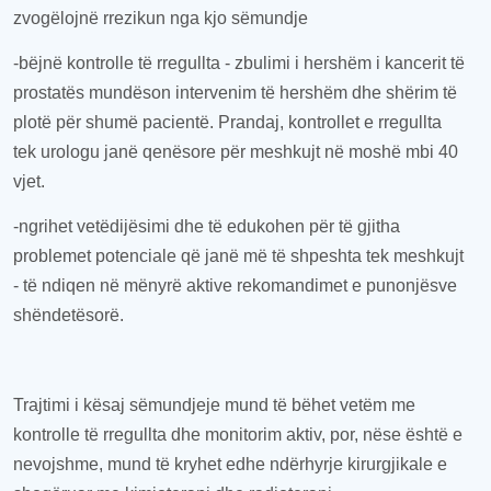
zvogëlojnë rrezikun nga kjo sëmundje
-
bëjnë kontrolle të rregullta
- z
bulimi i hershëm i kancerit të
prostatës mundëson intervenim të hershëm dhe shërim të
plotë për shumë pacientë. Prandaj, kontrollet e rregullta
tek urologu janë qenësore për meshkujt në moshë mbi 40
vjet.
-
ngrihet vetëdijësimi dhe të edukohen për të gjitha
problemet potenciale që janë më të shpeshta tek meshkujt
- të ndiqen në mënyrë aktive rekomandimet e punonjësve
shëndetësorë.
Trajtimi i kësaj sëmundjeje mund të
bëhet
vetëm me
kontroll
e të rregullta dhe monitorim aktiv, por, nëse është e
nevojshme,
mund të
kryhet edhe ndërhyrje kirurgjikale e