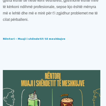
gjitha është se
nëse keni vështirësi, gjithmonë është mirë
të kërkoni ndihmë profesionale, sepse kjo është mënyra
më e lehtë dhe më e mirë për t
’i
zgjidhur problemet me të
cilat përballeni.
Nëntori – Muaji i shëndetit të meshkujve