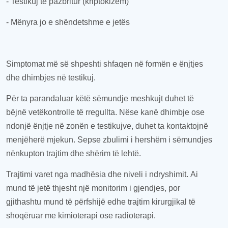
-
Testikuj të pazbritur (kriptokizëm)
-
Mënyra jo e shëndetshme e jetës
Simptomat më së shpeshti shfaqen në formën e ënjtjes
dhe dhimbjes në testikuj
.
Për t
a
parandaluar këtë sëmundje
meshkujt duhet të
bëjnë
vetëkontrol
le
të
rregull
ta
. Nëse kanë dhimbje ose
ndonjë ënjtje në zonën e testikujve, duhet t
a
kontakt
ojnë
menjëherë mjek
un
. Sepse zbulimi i hershëm i sëmundjes
nënkupton trajtim dhe shërim të lehtë.
Trajtimi varet nga madhësia dhe
niveli i
ndryshimit.
Ai
mund
të jetë thjesht
një
monitorim i gjendjes, por
gjithashtu mund të
përfshi
jë
edhe
trajtim kirurgjik
al
të
shoqëruar
me kimioterapi ose radioterapi.