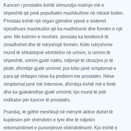
Kanceri i prostatës është sëmundja malinje më e
shpeshtë
që prek popullatën mashkullore në mbarë botën.
Prostata është një organ gjëndr
or
pjesë e sistemit
riprodhues mashkullor
që ka
madhësinë dhe formën e një
arre.
Me kalimin e moshës
prostata
ka tendencë
të
zmadhohet dhe të ndryshojë formë
n
. Këto ndryshime
mund të
shkaktojnë
vështirësi në urinim,
si
urinim të
shpeshtë, urinim gjatë natës, ndjenjë
t
ë zbrazjes jo të
plotë, dhimbje gjatë urinimit, pra këto janë simptomat e
para që shfaqen nëse ka problem me prostatën. Nëse
simptomat janë më intensive, dhimbja është më e fortë
dhe ka gjakderdhje gjatë urinimit, kjo mund të jetë
indikator për kancer të prostatës.
Prandaj, të gjithë meshkujt në mënyrë aktive duhet të
kujdesen për shëndetin e tyre dhe të ndjekin
rekomandimet e p
unonjës
ve shëndetësorë. Kjo është
e