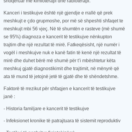
shoqëruar me
kimioterapi dhe radioterap
i
.
Kanceri i testiku
jve
është një gjendje e rrallë që prek
meshkujt e çdo
grup
moshe, por më së shpeshti shfaqet te
meshkujt mbi 56 vjeç. Në
të shumtën
e rasteve (më shumë
se 95%) diagnoza e kancerit të testi
kujve
nënkupton
trajtim dhe një rezultat të mirë. Fatkeqësisht,
një numër i
vogël i meshkujve
nuk e kanë fatin të kenë një
rezultat të
mirë dhe duhet bërë më shumë për t
’i
mbështetur këta
meshkuj gjatë
diagnostikimit dhe trajtimit, në mënyrë që
ata të mund të jetojnë jetë të gjatë dhe të shëndetshme.
Faktorë të rrezikut për shfaqjen e kancerit të testikujve
janë
:
-
Historia familjare e kancerit të testikujve
-
Infeksionet kronike të patrajtuara të sistemit reproduktiv