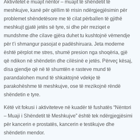
Aktivitetet e muajit
n
ëntor – muajit të shëndetit të
meshkujve,
kanë për qëllim
të rrisin
ndërgjegjësimin për
problemet shëndetësore
me të cilat përballen
të gjithë
meshkujt gjatë jetës së tyre, si dhe për rreziqet e
mundshme dhe
cilave gjëra duhet
t
u
kushtojnë vëmendje
për t
’i
shmangur pasojat e padëshiruara. Jeta moderne
është
përplot
me stres, shumë presion nga shoqëria,
gjë
që ndikon në shëndetin dhe cilësinë e jetës.
Përveç kësaj
,
disa
gjendje që në të shumtën e rasteve mund të
parandalohen mund të shkaktojnë vdekje të
parakohëshme të meshkujve,
ose të rrezikojnë
rëndë
shëndetin e tyre.
Këtë vit fokusi i aktiviteteve në kuadër të fushatës “Nëntori
– Muaji i Shëndetit të
Meshkujve
”
është tek n
dërgjegjësimi
për kancerin e prostatës, kancerin e testikujve dhe
shëndetin mendor.