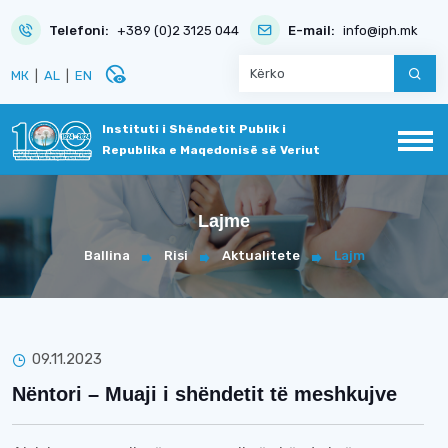
Telefoni:
+389 (0)2 3125 044
E-mail:
info@iph.mk
disabled_visible
МК
|
AL
|
EN
Instituti i Shëndetit Publik i
Republika e Maqedonisë së Veriut
Lajme
Ballina
Risi
Aktualitete
Lajm
09.11.2023
Nëntori – Muaji i shëndetit të meshkujve