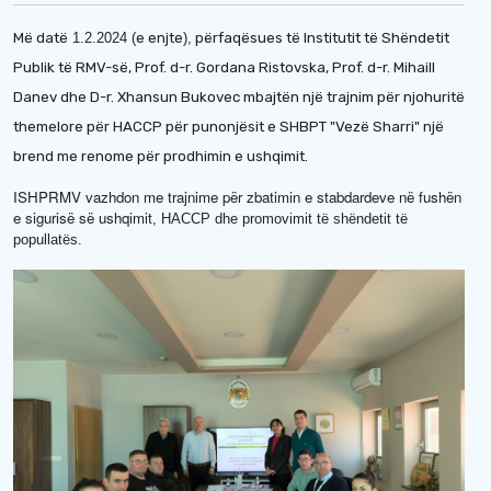
Më datë
1.2.2024 (
e enjte
),
përfaqësues të Institutit të Shëndetit
Publik të RMV-së, Prof. d-r. Gordana Ristovska, Prof. d-r. Mihaill
Danev dhe D-r. Xhansun Bukovec mbajtën një trajnim për njohuritë
themelore për HACCP për punonjësit e SHBPT "Vezë Sharri" një
brend me renome për prodhimin e ushqimit.
ISHPRMV vazhdon me trajnime për zbatimin e stabdardeve në fushën
e sigurisë së ushqimit
, НАССР dhe promovimit të shëndetit të
popullatës.