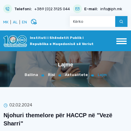
Telefoni:
+389 (0)2 3125 044
E-mail:
info@iph.mk
disabled_visible
МК
|
AL
|
EN
Instituti i Shëndetit Publik i
Republika e Maqedonisë së Veriut
Lajme
Ballina
Risi
Aktualitete
Lajm
02.02.2024
Njohuri themelore për HACCP në "Vezë
Sharri"