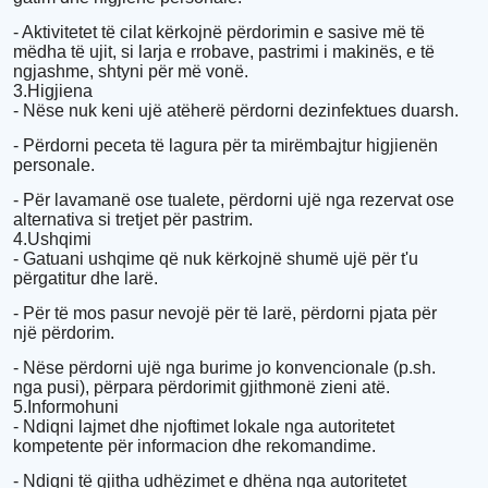
- Aktivitetet të cilat kërkojnë përdorimin e sasive më të
mëdha të ujit, si larja e rrobave, pastrimi i makinës, e të
ngjashme, shtyni për më vonë.
3.Higjiena
- Nëse nuk keni ujë atëherë përdorni dezinfektues duarsh.
- Përdorni peceta të lagura për ta mirëmbajtur higjienën
personale.
- Për lavamanë ose tualete, përdorni ujë nga rezervat ose
alternativa si tretjet për pastrim.
4.Ushqimi
- Gatuani ushqime që nuk kërkojnë shumë ujë për t'u
përgatitur dhe larë.
- Për të mos pasur nevojë për të larë, përdorni pjata për
një përdorim.
- Nëse përdorni ujë nga burime jo konvencionale (p.sh.
nga pusi), përpara përdorimit gjithmonë zieni atë.
5.Informohuni
- Ndiqni lajmet dhe njoftimet lokale nga autoritetet
kompetente për informacion dhe rekomandime.
- Ndiqni të gjitha udhëzimet e dhëna nga autoritetet