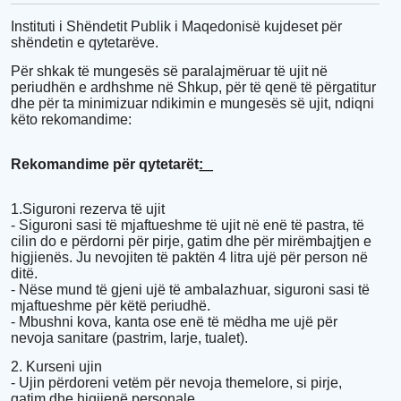
Instituti i Shëndetit Publik i Maqedonisë kujdeset për
shëndetin e qytetarëve.
Për shkak të mungesës së paralajmëruar të ujit në
periudhën e ardhshme në Shkup, për të qenë të përgatitur
dhe për ta minimizuar ndikimin e mungesës së ujit, ndiqni
këto rekomandime:
Rekomandime për qytetarët:͟
1.Siguroni rezerva të ujit
- Siguroni sasi të mjaftueshme të ujit në enë të pastra, të
cilin do e përdorni për pirje, gatim dhe për mirëmbajtjen e
higjienës. Ju nevojiten të paktën 4 litra ujë për person në
ditë.
- Nëse mund të gjeni ujë të ambalazhuar, siguroni sasi të
mjaftueshme për këtë periudhë.
- Mbushni kova, kanta ose enë të mëdha me ujë për
nevoja sanitare (pastrim, larje, tualet).
2. Kurseni ujin
- Ujin përdoreni vetëm për nevoja themelore, si pirje,
gatim dhe higjienë personale.