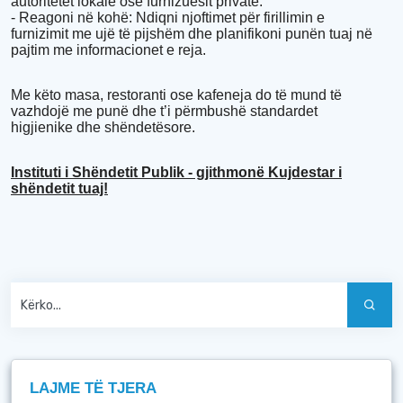
autoritetet lokale ose furnizuesit privatë.
- Reagoni në kohë: Ndiqni njoftimet për firillimin e
furnizimit me ujë të pijshëm dhe planifikoni punën tuaj në
pajtim me informacionet e reja.
Me këto masa, restoranti ose kafeneja do të mund të
vazhdojë me punë dhe t’i përmbushë standardet
higjienike dhe shëndetësore.
Instituti i Shëndetit Publik - gjithmonë Kujdestar i
shëndetit tuaj!
LAJME TË TJERA