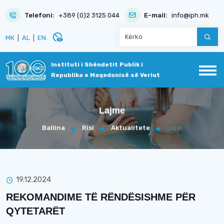
Telefoni:
+389 (0)2 3125 044
E-mail:
info@iph.mk
disabled_visible
МК
|
AL
|
EN
Instituti i Shëndetit Publik i
Republika e Maqedonisë së Veriut
Lajme
Ballina
Risi
Aktualitete
Lajm
19.12.2024
REKOMANDIME TË RËNDËSISHME PËR
QYTETARËT