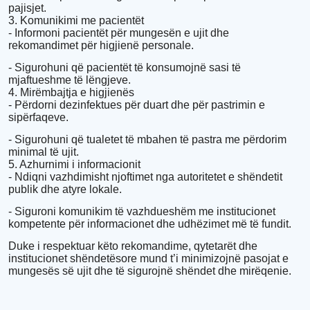
pajisjet.
3. Komunikimi me pacientët
- Informoni pacientët për mungesën e ujit dhe
rekomandimet për higjienë personale.
- Sigurohuni që pacientët të konsumojnë sasi të
mjaftueshme të lëngjeve.
4. Mirëmbajtja e higjienës
- Përdorni dezinfektues për duart dhe për pastrimin e
sipërfaqeve.
- Sigurohuni që tualetet të mbahen të pastra me përdorim
minimal të ujit.
5. Azhurnimi i informacionit
- Ndiqni vazhdimisht njoftimet nga autoritetet e shëndetit
publik dhe atyre lokale.
- Siguroni komunikim të vazhdueshëm me institucionet
kompetente për informacionet dhe udhëzimet më të fundit.
Duke i respektuar këto rekomandime, qytetarët dhe
institucionet shëndetësore mund t’i minimizojnë pasojat e
mungesës së ujit dhe të sigurojnë shëndet dhe mirëqenie.