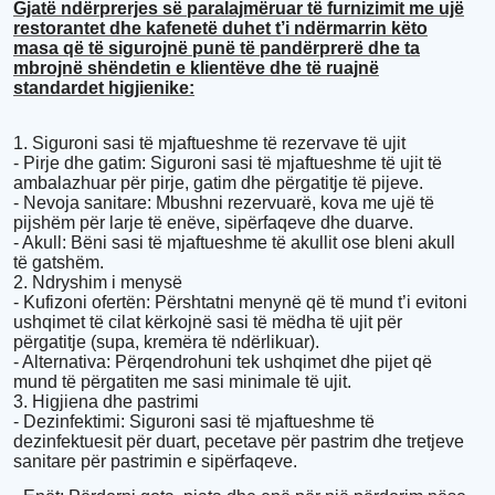
Gjatë ndërprerjes së paralajmëruar të furnizimit me ujë
restorantet dhe kafenetë duhet t’i ndërmarrin këto
masa që të sigurojnë punë të pandërprerë dhe ta
mbrojnë shëndetin e klientëve dhe të ruajnë
standardet higjienike:
1. Siguroni sasi të mjaftueshme të rezervave të ujit
- Pirje dhe gatim: Siguroni sasi të mjaftueshme të ujit të
ambalazhuar për pirje, gatim dhe përgatitje të pijeve.
- Nevoja sanitare: Mbushni rezervuarë, kova me ujë të
pijshëm për larje të enëve, sipërfaqeve dhe duarve.
- Akull: Bëni sasi të mjaftueshme të akullit ose bleni akull
të gatshëm.
2. Ndryshim i menysë
- Kufizoni ofertën: Përshtatni menynë që të mund t’i evitoni
ushqimet të cilat kërkojnë sasi të mëdha të ujit për
përgatitje (supa, kremëra të ndërlikuar).
- Alternativa: Përqendrohuni tek ushqimet dhe pijet që
mund të përgatiten me sasi minimale të ujit.
3. Higjiena dhe pastrimi
- Dezinfektimi: Siguroni sasi të mjaftueshme të
dezinfektuesit për duart, pecetave për pastrim dhe tretjeve
sanitare për pastrimin e sipërfaqeve.