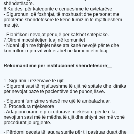
shëndetësore.
6.Kujdesi për kategoritë e cenueshme të qytetarëve
- Sigurohuni që foshnjat, të moshuarit dhe personat me
probleme shëndetësore të kenë furnizim të mjaftueshëm
me ujë.
- Planifikoni nevojat për ujë për kafshët shtëpiake.
7.Ofroni mbështetjen tuaj në komunitet
- Ndani ujin me fqinjët nëse ata kanë nevojë për të dhe
kontrolloni njerëzit vulnerabël në komunitetin tuaj.
Rekomandime për institucionet shëndetësore:͟
1. Sigurimi i rezervave të ujit
- Siguroni sasi të mjaftueshme të ujit në spitale dhe klinika
për nevojat bazë të pacientëve dhe punonjësve.
- Siguroni furnizime shtesë me ujë të ambalazhuar.
2. Procedura mjekësore
- Adaptoni orarin e procedurave mjekësore për të cilat
nevojiten sasi më të mëdha të ujit dhe shtyni për më vonë
procedurat jo urgjente.
- Përdorni peceta të lagura sterile për t’i pastruar duart dhe