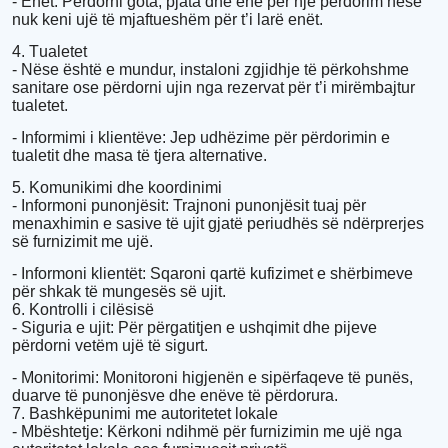
- Enët: Përdorni gota, pjata dhe enë për një përdorim nëse
nuk keni ujë të mjaftueshëm për t’i larë enët.
4. Тualetet
- Nëse është e mundur, instaloni zgjidhje të përkohshme
sanitare ose përdorni ujin nga rezervat për t’i mirëmbajtur
tualetet.
- Informimi i klientëve: Jep udhëzime për përdorimin e
tualetit dhe masa të tjera alternative.
5. Komunikimi dhe koordinimi
- Informoni punonjësit: Trajnoni punonjësit tuaj për
menaxhimin e sasive të ujit gjatë periudhës së ndërprerjes
së furnizimit me ujë.
- Informoni klientët: Sqaroni qartë kufizimet e shërbimeve
për shkak të mungesës së ujit.
6. Kontrolli i cilësisë
- Siguria e ujit: Për përgatitjen e ushqimit dhe pijeve
përdorni vetëm ujë të sigurt.
- Monitorimi: Monitoroni higjenën e sipërfaqeve të punës,
duarve të punonjësve dhe enëve të përdorura.
7. Bashkëpunimi me autoritetet lokale
- Mbështetje: Kërkoni ndihmë për furnizimin me ujë nga