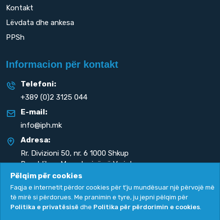
Kontakt
Lëvdata dhe ankesa
PPSh
Informacion për kontakt
Telefoni:
+389 (0)2 3125 044
E-mail:
info@iph.mk
Adresa:
Rr. Divizioni 50,
nr. 6 1000 Shkup
Republika e Maqedonisë së Veriut
Pëlqim për cookies
Faqja e internetit përdor cookies për t'ju mundësuar një përvojë më
të mirë si përdorues. Me pranimin e tyre, ju jepni pëlqim për
Politika e privatësisë
dhe
Politika për përdorimin e cookies
.
Politika e privatësisë
|
Politika për përdorimin e cookies