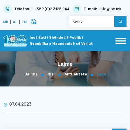
Telefoni:
+389 (0)2 3125 044
E-mail:
info@iph.mk
disabled_visible
МК
|
AL
|
EN
Instituti i Shëndetit Publik i
Republika e Maqedonisë së Veriut
Lajme
Ballina
Risi
Aktualitete
Lajm
07.04.2023