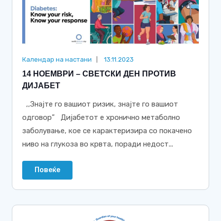
Календар на настани
13.11.2023
14 НОЕМВРИ – СВЕТСКИ ДЕН ПРОТИВ
ДИЈАБЕТ
,,Знајте го вашиот ризик, знајте го вашиот
одговор” Дијабетот е хронично метаболно
заболување, кое се карактеризира со покачено
ниво на глукоза во крвта, поради недост...
Повеќе