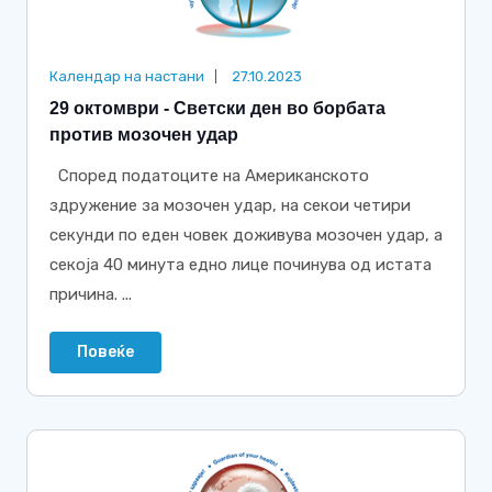
Календар на настани
27.10.2023
29 октомври - Светски ден во борбата
против мозочен удар
Според податоците на Американското
здружение за мозочен удар, на секои четири
секунди по еден човек доживува мозочен удар, а
секоја 40 минута едно лице починува од истата
причина. ...
Повеќе