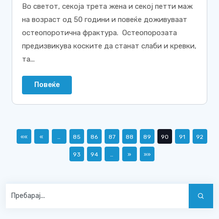
Во светот, секоја трета жена и секој петти маж
на возраст од 50 години и повеќе доживуваат
остеопоротична фрактура. Остеопорозата
предизвикува коските да станат слаби и кревки,
та...
Повеќе
««
«
…
85
86
87
88
89
90
91
92
93
94
…
»
»»