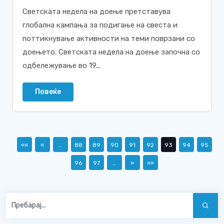
Светската недела на доење претставува
глобална кампања за подигање на свеста и
поттикнување активности на теми поврзани со
доењето. Светската недела на доење започна со
одбележување во 19...
Повеќе
««
«
…
88
89
90
91
92
93
94
95
96
97
…
»
»»