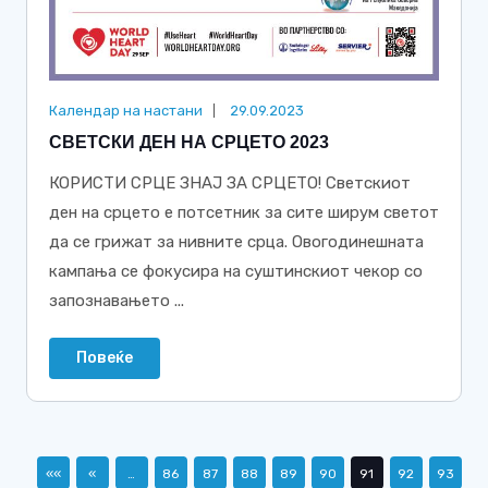
Календар на настани
29.09.2023
СВЕТСКИ ДЕН НА СРЦЕТО 2023
КОРИСТИ СРЦЕ ЗНАЈ ЗА СРЦЕТО! Светскиот
ден на срцето е потсетник за сите ширум светот
да се грижат за нивните срца. Овогодинешната
кампања се фокусира на суштинскиот чекор со
запознавањето ...
Повеќе
««
«
…
86
87
88
89
90
91
92
93