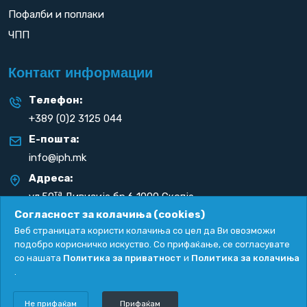
Пофалби и поплаки
ЧПП
Контакт информации
Телефон:
+389 (0)2 3125 044
Е-пошта:
info@iph.mk
Адреса:
та
ул.50
Дивизија бр.6 1000 Скопје
Република С. Македонија
Согласност за колачиња (cookies)
Веб страницата користи колачиња со цел да Ви овозможи
подобро корисничко искуство. Со прифаќање, се согласувате
со нашата
Политика за приватност
и
Политика за колачиња
.
Политика за приватност
|
Политика за колачиња
Copyright
2026. All rights reserved by
UNET
.
Не прифаќам
Прифаќам