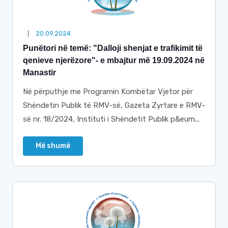
20.09.2024
Punëtori në temë: "Dalloji shenjat e trafikimit të
qenieve njerëzore"- e mbajtur më 19.09.2024 në
Manastir
Në përputhje me Programin Kombëtar Vjetor për
Shëndetin Publik të RMV-së, Gazeta Zyrtare e RMV-
së nr. 18/2024, Instituti i Shëndetit Publik p&eum...
Më shumë