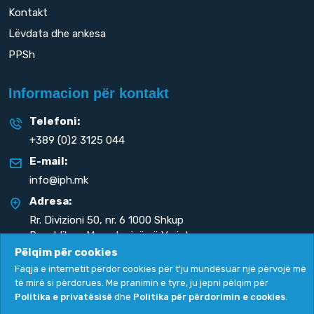
Kontakt
Lëvdata dhe ankesa
PPSh
Informacion për kontakt
Telefoni:
+389 (0)2 3125 044
E-mail:
info@iph.mk
Adresa:
Rr. Divizioni 50,
nr. 6 1000 Shkup
Republika e Maqedonisë së Veriut
Pëlqim për cookies
Faqja e internetit përdor cookies për t'ju mundësuar një përvojë më
të mirë si përdorues. Me pranimin e tyre, ju jepni pëlqim për
Politika e privatësisë
dhe
Politika për përdorimin e cookies
.
Politika e privatësisë
|
Politika për përdorimin e cookies