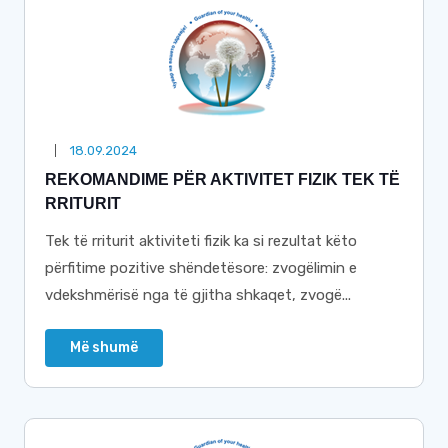
18.09.2024
REKOMANDIME PËR AKTIVITET FIZIK TEK TË
RRITURIT
Tek të rriturit aktiviteti fizik ka si rezultat këto
përfitime pozitive shëndetësore: zvogëlimin e
vdekshmërisë nga të gjitha shkaqet, zvogë...
Më shumë