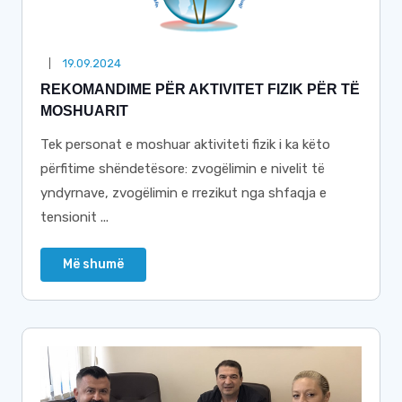
19.09.2024
REKOMANDIME PËR AKTIVITET FIZIK PËR TË
MOSHUARIT
Tek personat e moshuar aktiviteti fizik i ka këto
përfitime shëndetësore: zvogëlimin e nivelit të
yndyrnave, zvogëlimin e rrezikut nga shfaqja e
tensionit ...
Më shumë