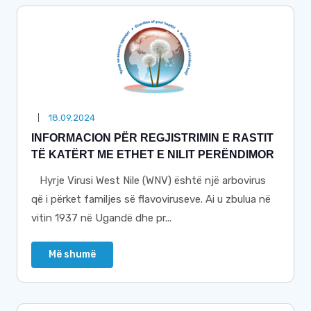
18.09.2024
INFORMACION PËR REGJISTRIMIN E RASTIT
TË KATËRT ME ETHET E NILIT PERËNDIMOR
Hyrje Virusi West Nile (WNV) është një arbovirus
që i përket familjes së flavoviruseve. Ai u zbulua në
vitin 1937 në Ugandë dhe pr...
Më shumë