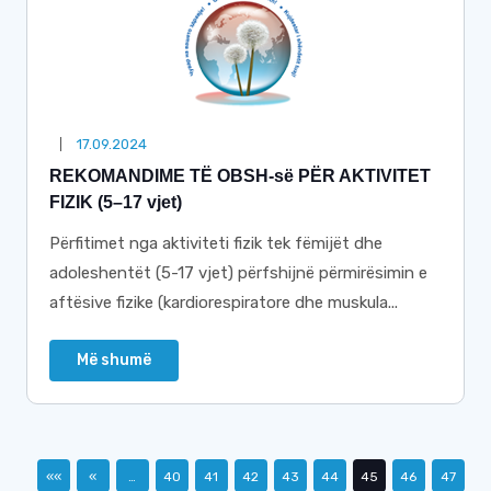
17.09.2024
REKOMANDIME TË OBSH-së PËR AKTIVITET
FIZIK (5–17 vjet)
Përfitimet nga aktiviteti fizik tek fëmijët dhe
adoleshentët (5-17 vjet) përfshijnë përmirësimin e
aftësive fizike (kardiorespiratore dhe muskula...
Më shumë
««
«
…
40
41
42
43
44
45
46
47