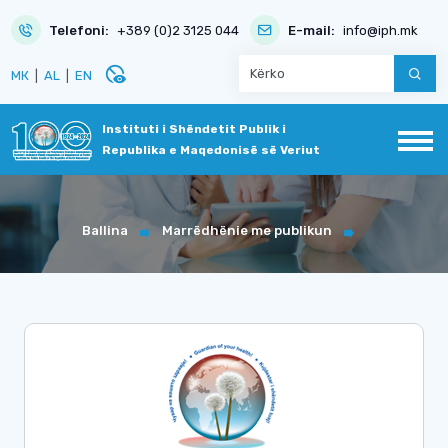
Telefoni:
+389 (0)2 3125 044
E-mail:
info@iph.mk
disabled_visible
МК
|
AL
|
EN
Instituti i Shëndetit Publik i
Republika e Maqedonisë së Veriut
Ballina
Marrëdhënie me publikun