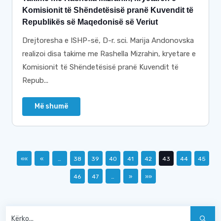
Komisionit të Shëndetësisë pranë Kuvendit të
Republikës së Maqedonisë së Veriut
Drejtoresha e ISHP-së, D-r. sci. Marija Andonovska
realizoi disa takime me Rashella Mizrahin, kryetare e
Komisionit të Shëndetësisë pranë Kuvendit të
Repub...
Më shumë
««
«
…
38
39
40
41
42
43
44
45
46
47
…
»
»»