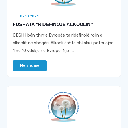
02.10.2024
FUSHATA “RIDEFINOJE ALKOOLIN“
OBSH i bën thirrje Evropës ta ridefinojë rolin e
alkoolit në shoqëri! Alkooli është shkaku i pothuajse
1 në 10 vdekje në Evropë. Një f...
Më shumë