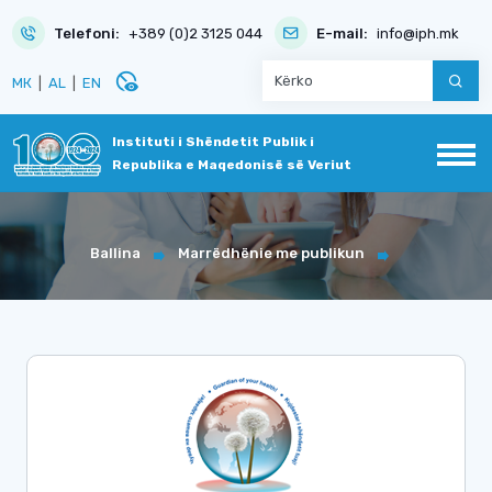
Telefoni:
+389 (0)2 3125 044
E-mail:
info@iph.mk
disabled_visible
МК
|
AL
|
EN
Instituti i Shëndetit Publik i
Republika e Maqedonisë së Veriut
Ballina
Marrëdhënie me publikun