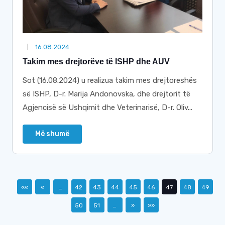
16.08.2024
Takim mes drejtorëve të ISHP dhe AUV
Sot (16.08.2024) u realizua takim mes drejtoreshës
së ISHP, D-r. Marija Andonovska, dhe drejtorit të
Agjencisë së Ushqimit dhe Veterinarisë, D-r. Oliv...
Më shumë
««
«
…
42
43
44
45
46
47
48
49
50
51
…
»
»»