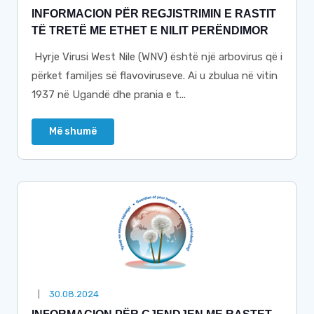
INFORMACION PËR REGJISTRIMIN E RASTIT
TË TRETË ME ETHET E NILIT PERËNDIMOR
Hyrje Virusi West Nile (WNV) është një arbovirus që i
përket familjes së flavoviruseve. Ai u zbulua në vitin
1937 në Ugandë dhe prania e t...
Më shumë
30.08.2024