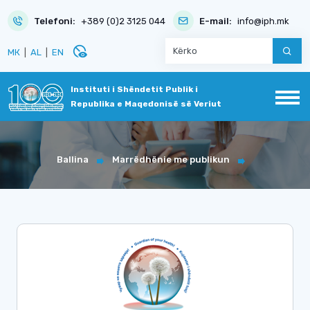
Telefoni:
+389 (0)2 3125 044
E-mail:
info@iph.mk
disabled_visible
МК
|
AL
|
EN
Instituti i Shëndetit Publik i
Republika e Maqedonisë së Veriut
Ballina
Marrëdhënie me publikun