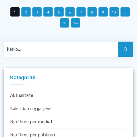
1
2
3
4
5
6
7
8
9
10
…
»
»»
Kategoritë
Aktualitete
Kalendari i ngjarjeve
Njoftime për mediat
Njoftime për publikun