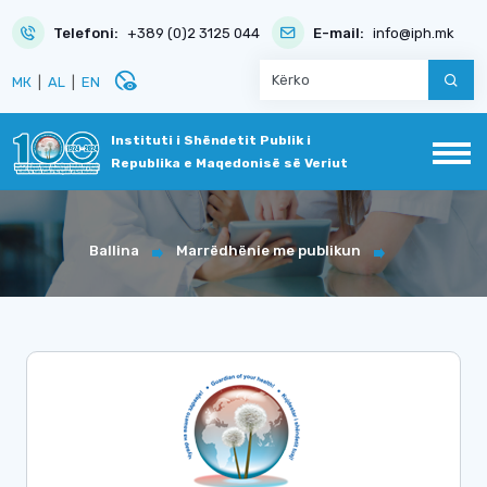
Telefoni:
+389 (0)2 3125 044
E-mail:
info@iph.mk
disabled_visible
МК
|
AL
|
EN
Instituti i Shëndetit Publik i
Republika e Maqedonisë së Veriut
Ballina
Marrëdhënie me publikun