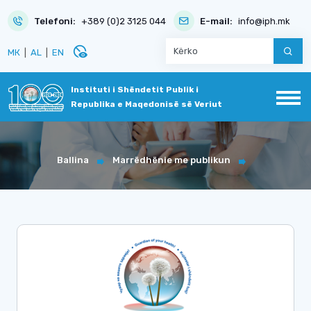
Telefoni:
+389 (0)2 3125 044
E-mail:
info@iph.mk
disabled_visible
МК
|
AL
|
EN
Instituti i Shëndetit Publik i
Republika e Maqedonisë së Veriut
Ballina
Marrëdhënie me publikun