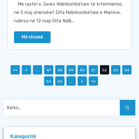
Me rastin e Javës Ndërkombëtare të Infermierisë,
në 5 maj shënohet Dita Ndërkombëtare e Mamive,
ndërsa në 12 maji Dita Nd&...
Më shumë
««
«
…
47
48
49
50
51
52
53
54
55
56
…
»
»»
Kategoritë