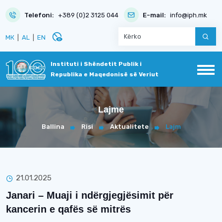
Telefoni:
+389 (0)2 3125 044
E-mail:
info@iph.mk
disabled_visible
МК
|
AL
|
EN
Instituti i Shëndetit Publik i
Republika e Maqedonisë së Veriut
Lajme
Ballina
Risi
Aktualitete
Lajm
21.01.2025
Janari – Muaji i ndërgjegjësimit për
kancerin e qafës së mitrës