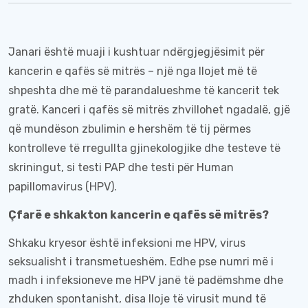
Janari është muaji i kushtuar ndërgjegjësimit për
kancerin e qafës së mitrës – një nga llojet më të
shpeshta dhe më të parandalueshme të kancerit tek
gratë. Kanceri i qafës së mitrës zhvillohet ngadalë, gjë
që mundëson zbulimin e hershëm të tij përmes
kontrolleve të rregullta gjinekologjike dhe testeve të
skriningut, si testi PAP dhe testi për Human
papillomavirus (HPV).
Çfarë e shkakton kancerin e qafës së mitrës?
Shkaku kryesor është infeksioni me HPV, virus
seksualisht i transmetueshëm. Edhe pse numri më i
madh i infeksioneve me HPV janë të padëmshme dhe
zhduken spontanisht, disa lloje të virusit mund të