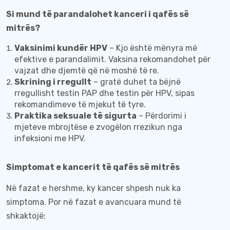
Si mund të parandalohet kanceri i qafës së
mitrës?
Vaksinimi kundër HPV
– Kjo është mënyra më
efektive e parandalimit. Vaksina rekomandohet për
vajzat dhe djemtë që në moshë të re.
Skrining i rregullt
– gratë duhet ta bëjnë
rregullisht testin PAP dhe testin për HPV, sipas
rekomandimeve të mjekut të tyre.
Praktika seksuale të sigurta
– Përdorimi i
mjeteve mbrojtëse e zvogëlon rrezikun nga
infeksioni me HPV.
Simptomat e kancerit të qafës së mitrës
Në fazat e hershme, ky kancer shpesh nuk ka
simptoma. Por në fazat e avancuara mund të
shkaktojë: