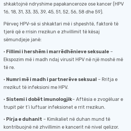
shkaktojnë ndryshime papakanceroze ose kancer (HPV
16, 18, 31, 33, 35, 39, 45, 51, 52, 56, 58 dhe 59).
Përveç HPV-së si shkaktari më i shpeshtë, faktorë të
tjerë që e rrisin rrezikun e zhvillimit të kësaj
sëmundjeje janë:
•
Fillimi i hershëm i marrëdhënieve seksuale
–
Ekspozim më i madh ndaj virusit HPV në një moshë më
të re.
•
Numri më i madh i partnerëve seksual
– Rritja e
rrezikut të infeksioni me HPV.
•
Sistemi i dobët imunologjik
– Aftësia e zvogëluar e
trupit për t’i luftuar infeksionet e rrit rrezikun.
•
Pirja e duhanit
– Kimikaliet në duhan mund të
kontribuojnë në zhvillimin e kancerit në nivel qelizor.