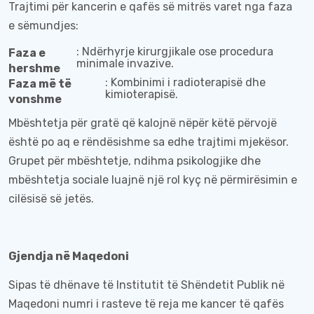
Trajtimi për kancerin e qafës së mitrës varet nga faza
e sëmundjes:
: Ndërhyrje kirurgjikale ose procedura
Faza e
minimale invazive.
hershme
: Kombinimi i radioterapisë dhe
Faza më të
kimioterapisë.
vonshme
Mbështetja për gratë që kalojnë nëpër këtë përvojë
është po aq e rëndësishme sa edhe trajtimi mjekësor.
Grupet për mbështetje, ndihma psikologjike dhe
mbështetja sociale luajnë një rol kyç në përmirësimin e
cilësisë së jetës.
Gjendja në Maqedoni
Sipas të dhënave të Institutit të Shëndetit Publik në
Maqedoni numri i rasteve të reja me kancer të qafës