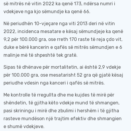
së mitrës në vitin 2022 ka qenë 173, ndërsa numri i
vdekjeve nga kjo sëmundje ka qenë 66.
Në periudhën 10-vjeçare nga viti 2013 deri në vitin
2022, incidenca mesatare e kësaj sëmundjeje ka qenë
9,2 për 100.000 gra, ose rreth 170 raste të reja çdo vit,
duke e bërë kancerin e qafës së mitrës sëmundjen e 6
malinje më të shpeshtë tek gratë.
Sipas të dhënave për mortalitetin, ai është 2,9 vdekje
për 100.000 gra, ose mesatarisht 52 gra që gjatë kësaj
periudhe vdesin nga kanceri i qafës së mitrës.
Me kontrolle të rregullta dhe me kujdes të mirë për
shëndetin, të gjitha këto vdekje mund të shmangen,
pasi skriningu i mirë dhe zbulimi i hershëm i të gjitha
rasteve mundëson një trajtim efektiv dhe shmangien
e shumë vdekjeve.