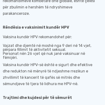
rekomandimeve kombëtare dhe globale, është çelësi
për zbulimin e hershëm të ndryshimeve
parakanceroze.
Rëndësia e vaksinimit kundër HPV
Vaksina kundër HPV rekomandohet për:
Vajzat dhe djemtë në moshë nga 9 deri në 14 vjet,
përpara fillimit të aktivitetit seksual.
Personat nën 26 vjet që nuk janë vaksinuar në
fëmijëri.
Vaksina kundër HPV-së është e sigurt dhe efektive
dhe redukton në mënyrë të ndjeshme rrezikun e
zhvillimit të kancerit të qafës së mitrës dhe
sëmundjeve të tjera të lidhura me HPV-në.
Trajtimi dhe kujdesi për të sëmurët