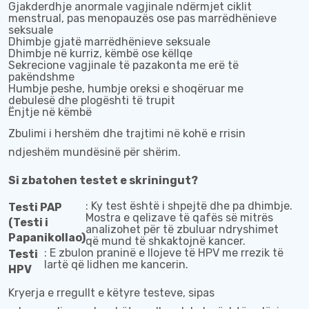
Gjakderdhje anormale vagjinale ndërmjet ciklit
menstrual, pas menopauzës ose pas marrëdhënieve
seksuale
Dhimbje gjatë marrëdhënieve seksuale
Dhimbje në kurriz, këmbë ose këllqe
Sekrecione vagjinale të pazakonta me erë të
pakëndshme
Humbje peshe, humbje oreksi e shoqëruar me
debulesë dhe plogështi të trupit
Ënjtje në këmbë
Zbulimi i hershëm dhe trajtimi në kohë e rrisin
ndjeshëm mundësinë për shërim.
Si zbatohen testet e skriningut?
: Ky test është i shpejtë dhe pa dhimbje.
Testi PAP
Mostra e qelizave të qafës së mitrës
(Testi i
analizohet për të zbuluar ndryshimet
Papanikollao)
që mund të shkaktojnë kancer.
: E zbulon praninë e llojeve të HPV me rrezik të
Testi
lartë që lidhen me kancerin.
HPV
Kryerja e rregullt e këtyre testeve, sipas