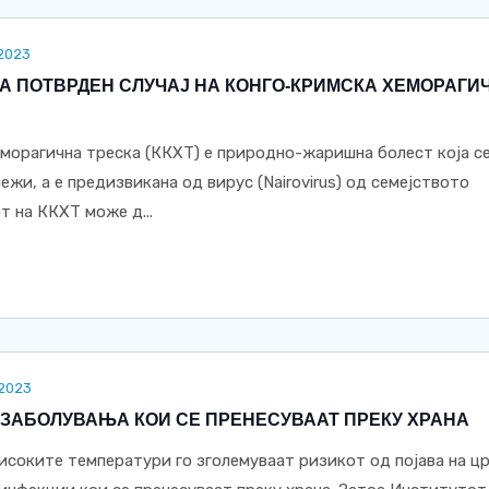
.2023
А ПОТВРДЕН СЛУЧАЈ НА КОНГО-КРИМСКА ХЕМОРАГИ
морагична треска (ККХТ) е природно-жаришна болест која с
ежи, а е предизвикана од вирус (Nairovirus) од семејството
от на ККХТ може д...
.2023
 ЗАБОЛУВАЊА КОИ СЕ ПРЕНЕСУВААТ ПРЕКУ ХРАНА
исоките температури го зголемуваат ризикот од појава на ц