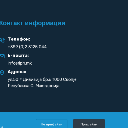
Контакт информации
Телефон:
+389 (0)2 3125 044
Е-пошта:
info@iph.mk
Адреса:
та
ул.50
Дивизија бр.6 1000 Скопје
Република С. Македонија
Не прифаќам
Прифаќам
та