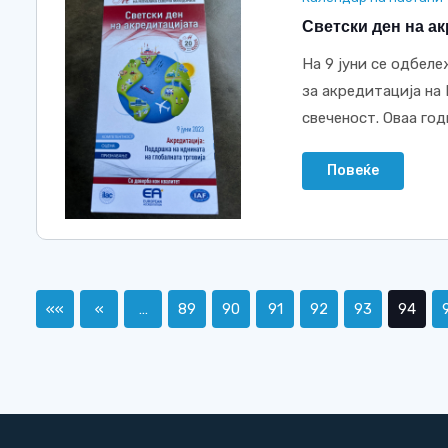
Светски ден на ак
На 9 јуни се одбел
за акредитација на
свеченост. Оваа год
Повеќе
««
«
…
89
90
91
92
93
94