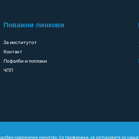
Поважни линкови
За институтот
Контакт
Пофалби и поплаки
ЧПП
добро корисничко искуство. Со прифаќање, се согласувате со наша
Copyright
2026. All rights reserved by
UNET
.