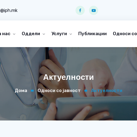
o@iph.mk
а нас
Оддели
Услуги
Публикации
Односи со
Актуелности
Дома
Односи со јавност
Актуелности