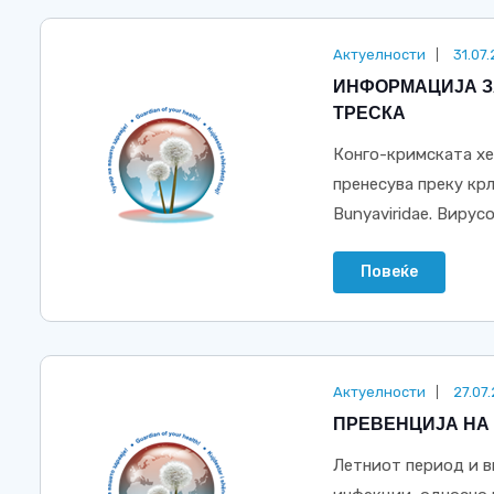
Актуелности
31.07
ИНФОРМАЦИЈА З
ТРЕСКА
Конго-кримската хе
пренесува преку крл
Bunyaviridae. Вирус
Повеќе
Актуелности
27.07
ПРЕВЕНЦИЈА НА
Летниот период и в