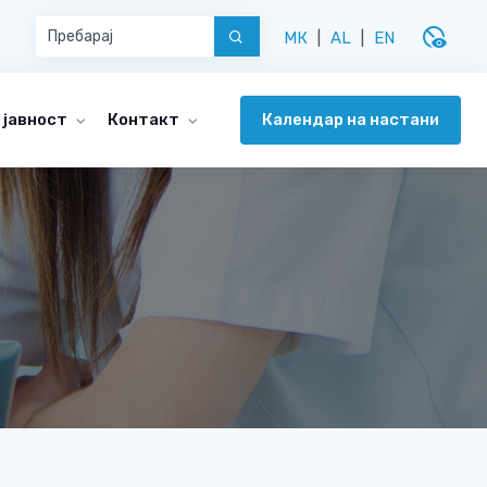
disabled_visible
МК
|
AL
|
EN
Календар на настани
 јавност
Контакт