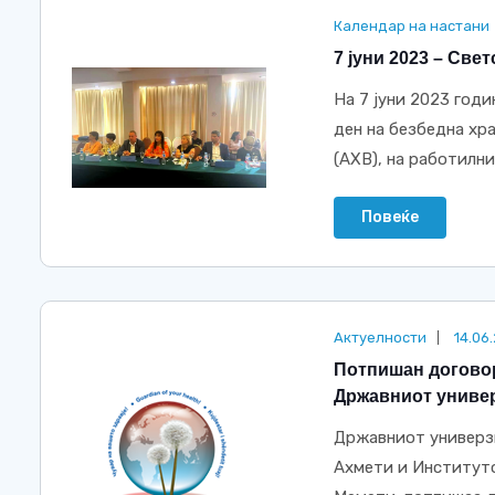
Календар на настани
7 јуни 2023 – Све
На 7 јуни 2023 годи
ден на безбедна хра
(АХВ), на работилниц
Повеќе
Актуелности
14.06
Потпишан договор 
Државниот универ
Државниот универзи
Ахмети и Институто