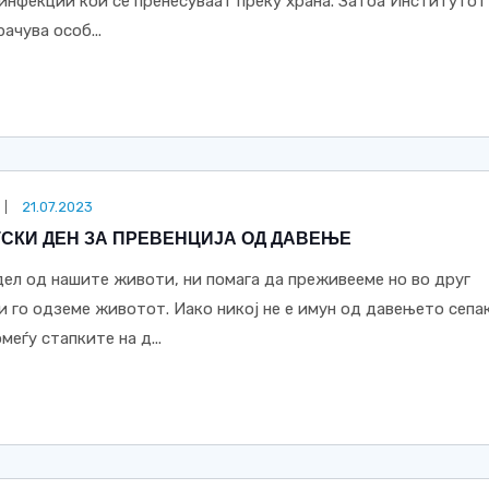
инфекции кои се пренесуваат преку храна. Затоа Институтот
ачува особ...
21.07.2023
ЕТСКИ ДЕН ЗА ПРЕВЕНЦИЈА ОД ДАВЕЊЕ
дел од нашите животи, ни помага да преживееме но во друг
и го одземе животот. Иако никој не е имун од давењето сепа
меѓу стапките на д...