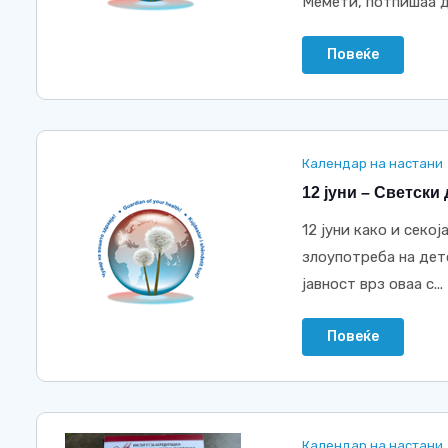
Мемети, потпишаa д
Повеќе
Календар на настани
12 јуни – Светски
12 јуни како и секо
злоупотреба на дет
јавност врз оваа с...
Повеќе
Календар на настани