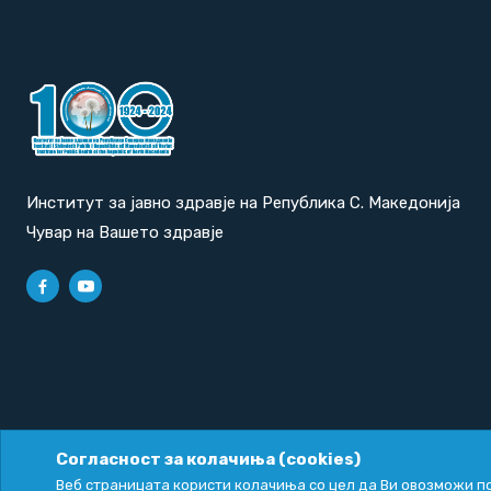
Институт за јавно здравје на Република С. Македонија
Чувар на Вашето здравје
Согласност за колачиња (cookies)
Политика за приватност
|
Политика за колачиња
Веб страницата користи колачиња со цел да Ви овозможи по