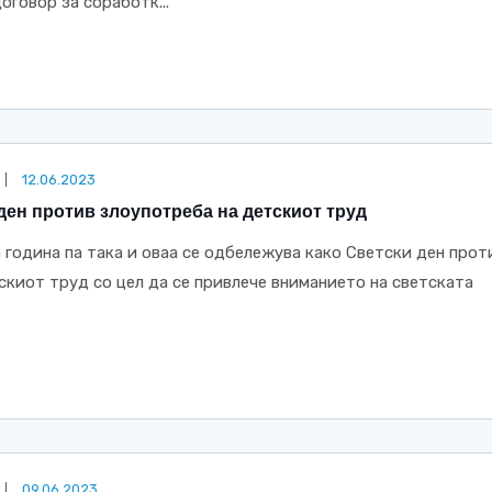
оговор за соработк...
12.06.2023
 ден против злоупотреба на детскиот труд
ја година па така и оваа се одбележува како Светски ден прот
скиот труд со цел да се привлече вниманието на светската
09.06.2023