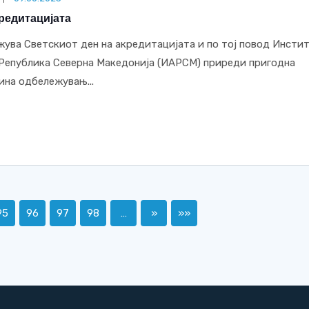
редитацијата
ежува Светскиот ден на акредитацијата и по тој повод Инсти
 Република Северна Македонија (ИАРСМ) приреди пригодна
ина одбележувањ...
95
96
97
98
…
»
»»