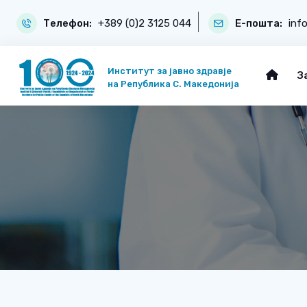
Телефон:
+389 (0)2 3125 044
Е-пошта:
inf
Институт за јавно здравје
З
на Република С. Македонија