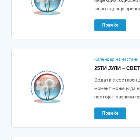
инфекции, односно 
јавно здравје препор
Повеќе
Календар на настани
25ТИ ЈУЛИ – СВ
Водата е составен 
момент може и да н
постојат разлики по
Повеќе