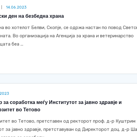
14.06.2023
тски ден на безбедна храна
на во хотелот Белви, Скопје, се одржа настан по повод Свет
ната. Во организација на Агенција за храна и ветеринарство
ата беа ...
.2023
за соработка меѓу Институтот за јавно здравје и
зитет во Тетово
тет во Тетово, претставен од ректорот проф. д-р Куштрим
т за јавно здравје, претставуван од Директорот доц. д-р Ш