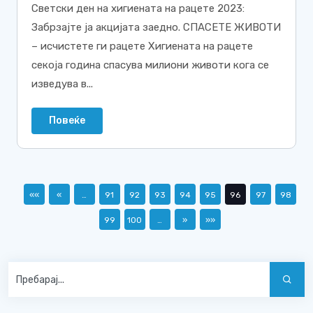
Светски ден на хигиената на рацете 2023:
Забрзајте ја акцијата заедно. СПАСЕТЕ ЖИВОТИ
– исчистете ги рацете Хигиената на рацете
секоја година спасува милиони животи кога се
изведува в...
Повеќе
««
«
…
91
92
93
94
95
96
97
98
99
100
…
»
»»