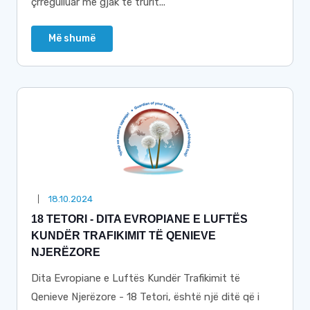
çrregulluar me gjak të trurit...
Më shumë
18.10.2024
18 TETORI - DITA EVROPIANE E LUFTËS
KUNDËR TRAFIKIMIT TË QENIEVE
NJERËZORE
Dita Evropiane e Luftës Kundër Trafikimit të
Qenieve Njerëzore - 18 Tetori, është një ditë që i