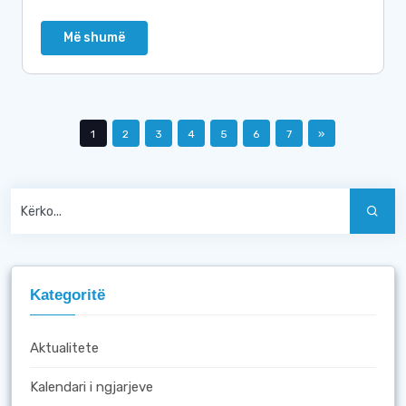
Më shumë
1
2
3
4
5
6
7
»
Kategoritë
Aktualitete
Kalendari i ngjarjeve