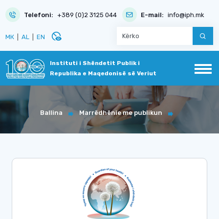
Telefoni:
+389 (0)2 3125 044
E-mail:
info@iph.mk
disabled_visible
МК
|
AL
|
EN
Instituti i Shëndetit Publik i
Republika e Maqedonisë së Veriut
Ballina
Marrëdhënie me publikun