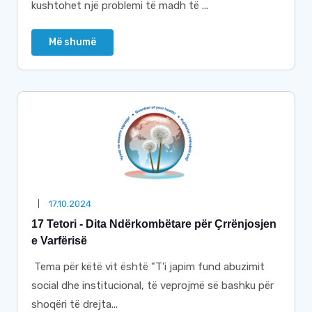
kushtohet një problemi të madh të ...
Më shumë
17.10.2024
17 Tetori - Dita Ndërkombëtare për Çrrënjosjen
e Varfërisë
Tema për këtë vit është "T’i japim fund abuzimit
social dhe institucional, të veprojmë së bashku për
shoqëri të drejta...