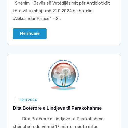
Shënimi i Javës së Vetëdijësimit për Antibiotikët
këtë vit u mbajt më 21.11.2024 në hotelin
;Aleksandar Palace” – S...
Më shumë
19.11.2024
Dita Botërore e Lindjeve të Parakohshme
Dita Botërore e Lindjeve të Parakohshme
shënohet çdo vit më 17 nëntor për ta rritur