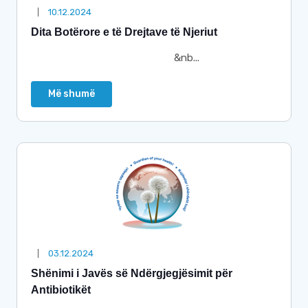
10.12.2024
Dita Botërore e të Drejtave të Njeriut
&nb...
Më shumë
03.12.2024
Shënimi i Javës së Ndërgjegjësimit për
Antibiotikët