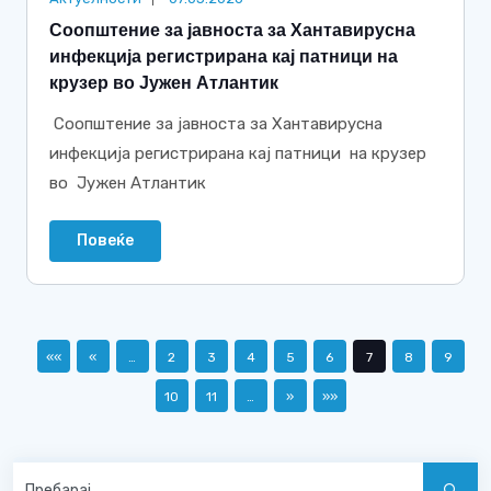
Соопштение за јавноста за Хантавирусна
инфекција регистрирана кај патници на
крузер во Јужен Атлантик
Соопштение за јавноста за Хантавирусна
инфекција регистрирана кај патници на крузер
во Јужен Атлантик
Повеќе
««
«
…
2
3
4
5
6
7
8
9
10
11
…
»
»»