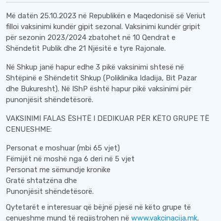
Më datën 25.10.2023 në Republikën e Maqedonisë së Veriut
filloi vaksinimi kundër gipit sezonal. Vaksinimi kundër gripit
për sezonin 2023/2024 zbatohet në 10 Qendrat e
Shëndetit Publik dhe 21 Njësitë e tyre Rajonale.
Në Shkup janë hapur edhe 3 pikë vaksinimi shtesë në
Shtëpinë e Shëndetit Shkup (Poliklinika Idadija, Bit Pazar
dhe Bukuresht). Në IShP është hapur pikë vaksinimi për
punonjësit shëndetësorë.
VAKSINIMI FALAS ËSHTË I DEDIKUAR PËR KËTO GRUPE TË
CENUESHME:
Personat e moshuar (mbi 65 vjet)
Fëmijët në moshë nga 6 deri në 5 vjet
Personat me sëmundje kronike
Gratë shtatzëna dhe
Punonjësit shëndetësorë.
Qytetarët e interesuar që bëjnë pjesë në këto grupe të
cenueshme mund të regjistrohen në
www.vakcinacija.mk
.