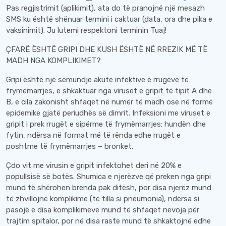
Pas regjistrimit (aplikimit), ata do të pranojnë një mesazh
SMS ku është shënuar termini i caktuar (data, ora dhe pika e
vaksinimit). Ju lutemi respektoni terminin Tuaj!
ÇFARË ËSHTË GRIPI DHE KUSH ËSHTË NË RREZIK MË TË
MADH NGA KOMPLIKIMET?
Gripi është një sëmundje akute infektive e rrugëve të
frymëmarrjes, e shkaktuar nga viruset e gripit të tipit A dhe
B, e cila zakonisht shfaqet në numër të madh ose në formë
epidemike gjatë periudhës së dimrit. Infeksioni me viruset e
gripit i prek rrugët e sipërme të frymëmarrjes: hundën dhe
fytin, ndërsa në format më të rënda edhe rrugët e
poshtme të frymëmarrjes – bronket.
Çdo vit me virusin e gripit infektohet deri në 20% e
popullsisë së botës. Shumica e njerëzve që preken nga gripi
mund të shërohen brenda pak ditësh, por disa njerëz mund
të zhvillojnë komplikime (të tilla si pneumonia), ndërsa si
pasojë e disa komplikimeve mund të shfaqet nevoja për
trajtim spitalor, por në disa raste mund të shkaktojnë edhe