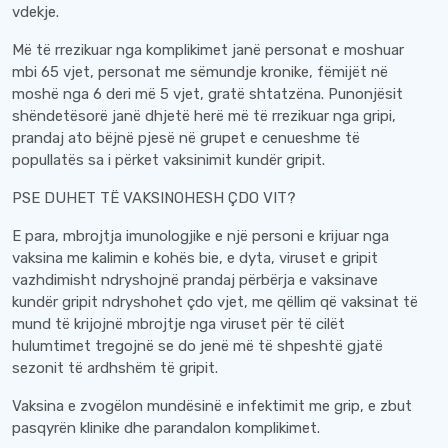
vdekje.
Më të rrezikuar nga komplikimet janë personat e moshuar
mbi 65 vjet, personat me sëmundje kronike, fëmijët në
moshë nga 6 deri më 5 vjet, gratë shtatzëna. Punonjësit
shëndetësorë janë dhjetë herë më të rrezikuar nga gripi,
prandaj ato bëjnë pjesë në grupet e cenueshme të
popullatës sa i përket vaksinimit kundër gripit.
PSE DUHET TË VAKSINOHESH ÇDO VIT?
E para, mbrojtja imunologjike e një personi e krijuar nga
vaksina me kalimin e kohës bie, e dyta, viruset e gripit
vazhdimisht ndryshojnë prandaj përbërja e vaksinave
kundër gripit ndryshohet çdo vjet, me qëllim që vaksinat të
mund të krijojnë mbrojtje nga viruset për të cilët
hulumtimet tregojnë se do jenë më të shpeshtë gjatë
sezonit të ardhshëm të gripit.
Vaksina e zvogëlon mundësinë e infektimit me grip, e zbut
pasqyrën klinike dhe parandalon komplikimet.