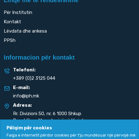
Linqe më të rëndësishme
Për Institutin
Kontakt
Lëvdata dhe ankesa
PPSh
Informacion për kontakt
Telefoni:
+389 (0)2 3125 044
E-mail:
info@iph.mk
Adresa:
Rr. Divizioni 50,
nr. 6 1000 Shkup
Republika e Maqedonisë së Veriut
Pëlqim për cookies
Faqja e internetit përdor cookies për t'ju mundësuar një përvojë më