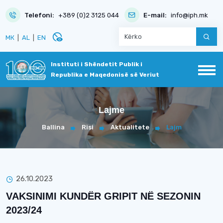
Telefoni:
+389 (0)2 3125 044
E-mail:
info@iph.mk
disabled_visible
МК
|
AL
|
EN
Instituti i Shëndetit Publik i
Republika e Maqedonisë së Veriut
Lajme
Ballina
Risi
Aktualitete
Lajm
26.10.2023
VAKSINIMI KUNDËR GRIPIT NË SEZONIN
2023/24