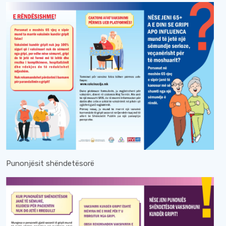
Punonjësit shëndetësorë