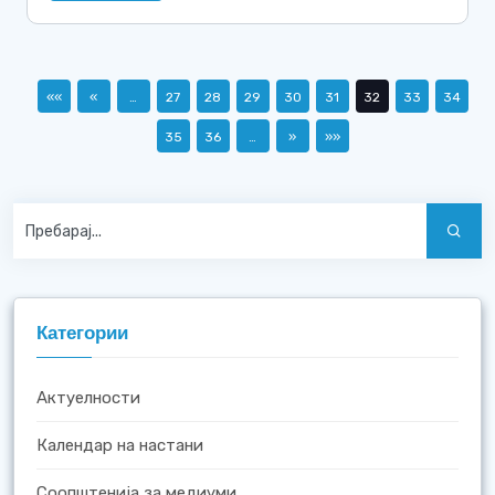
««
«
…
27
28
29
30
31
32
33
34
35
36
…
»
»»
Категории
Актуелности
Календар на настани
Соопштенија за медиуми