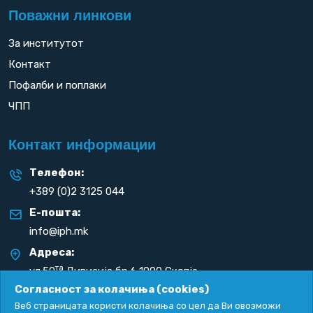
Поважни линкови
За институтот
Контакт
Пофалби и поплаки
ЧПП
Контакт информации
Телефон:
+389 (0)2 3125 044
Е-пошта:
info@iph.mk
Адреса:
та
ул.50
Дивизија бр.6 1000 Скопје
Република С. Македонија
Согласност за колачиња (cookies)
Веб страницата користи колачиња со цел да Ви овозможи