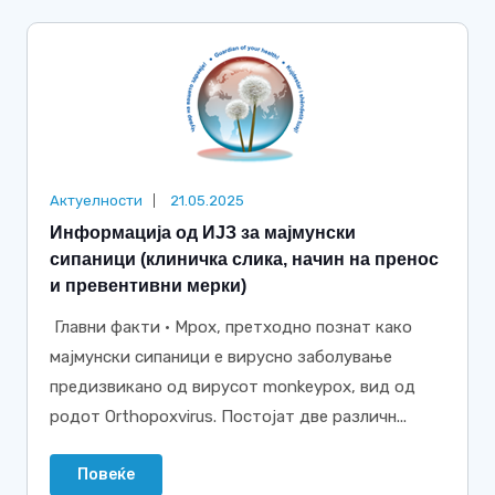
Актуелности
21.05.2025
Информација од ИЈЗ за мајмунски
сипаници (клиничка слика, начин на пренос
и превентивни мерки)
Главни факти · Mpox, претходно познат како
мајмунски сипаници е вирусно заболување
предизвикано од вирусот monkeypox, вид од
родот Orthopoxvirus. Постојат две различн...
Повеќе