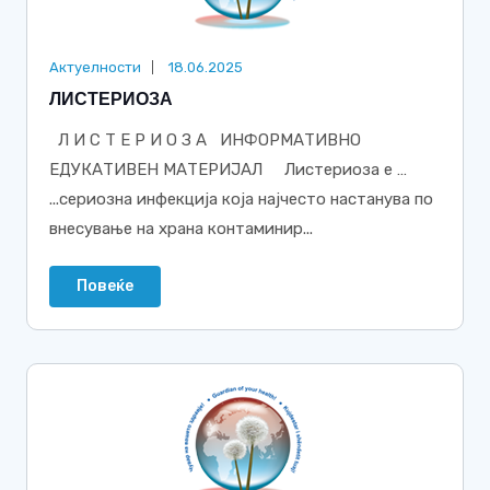
Актуелности
18.06.2025
ЛИСТЕРИОЗА
Л И С Т Е Р И О З А ИНФОРМАТИВНО
ЕДУКАТИВЕН МАТЕРИЈАЛ Листериоза е …
...сериозна инфекција која најчесто настанува по
внесување на храна контаминир...
Повеќе