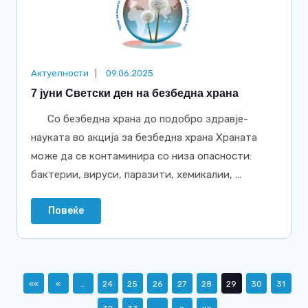
Актуелности
09.06.2025
7 јуни Светски ден на безбедна храна
Со безбедна храна до подобро здравје-
науката во акција за безбедна храна Храната
може да се контаминира со низа опасности:
бактерии, вируси, паразити, хемикалии, ...
Повеќе
««
«
…
24
25
26
27
28
29
30
31