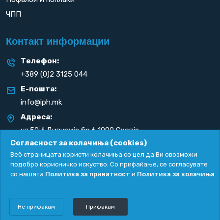
ЧПП
Контакт информации
Телефон:
+389 (0)2 3125 044
Е-пошта:
info@iph.mk
Адреса:
та
ул.50
Дивизија бр.6 1000 Скопје
Република С. Македонија
Согласност за колачиња (cookies)
Веб страницата користи колачиња со цел да Ви овозможи
подобро корисничко искуство. Со прифаќање, се согласувате
со нашата
Политика за приватност
и
Политика за колачиња
.
Политика за приватност
|
Политика за колачиња
Copyright
2026. All rights reserved by
UNET
.
Не прифаќам
Прифаќам