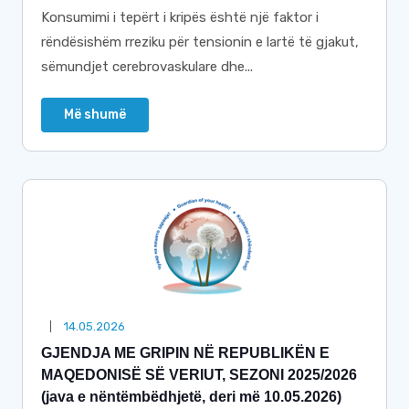
Konsumimi i tepërt i kripës është një faktor i
rëndësishëm rreziku për tensionin e lartë të gjakut,
sëmundjet cerebrovaskulare dhe...
Më shumë
14.05.2026
GJENDJA ME GRIPIN NË REPUBLIKËN E
MAQEDONISË SË VERIUT, SEZONI 2025/2026
(java e nëntëmbëdhjetë, deri më 10.05.2026)