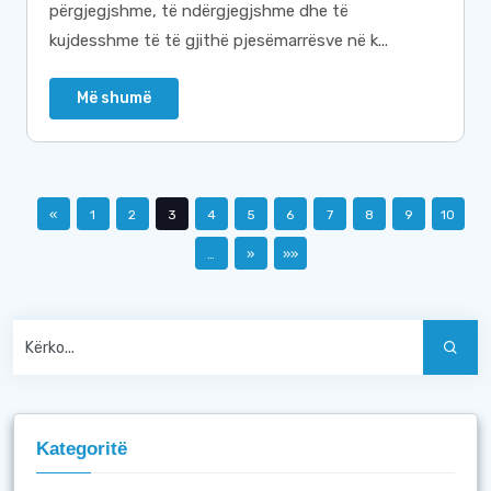
përgjegjshme, të ndërgjegjshme dhe të
kujdesshme të të gjithë pjesëmarrësve në k...
Më shumë
«
1
2
3
4
5
6
7
8
9
10
…
»
»»
Kategoritë