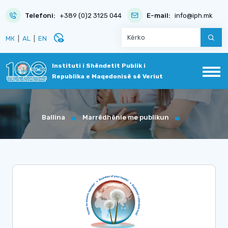
Telefoni:
+389 (0)2 3125 044
E-mail:
info@iph.mk
disabled_visible
МК
|
AL
|
EN
Instituti i Shëndetit Publik i
Republika e Maqedonisë së Veriut
Ballina
Marrëdhënie me publikun