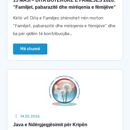
15 МАЈI – DITA BOTËRORE E FAMILJES 2026:
“Familjet, pabarazitë dhe mirëqenia e fëmijëve“
Këtë vit Dita e Familjes shënohet nën moton
"Familjet, pabarazitë dhe mirëqenia e fëmijëve" dhe
ka për qëllim të kontribuoj&e...
Më shumë
14.05.2026
Java e Ndërgjegjësimit për Kripën