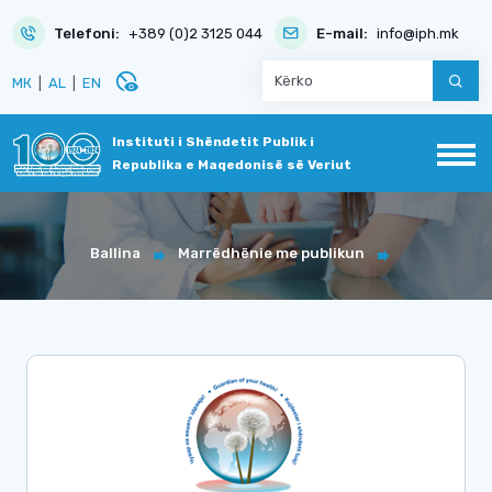
Telefoni:
+389 (0)2 3125 044
E-mail:
info@iph.mk
disabled_visible
МК
|
AL
|
EN
Instituti i Shëndetit Publik i
Republika e Maqedonisë së Veriut
Ballina
Marrëdhënie me publikun