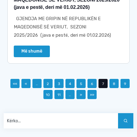
(java e pestë, deri më 01.02.2026)
GJENDJA ME GRIPIN NË REPUBLIKËN E
MAQEDONISË SË VERIUT, SEZONI
2025/2026 (java e pestë, deri më 01.02.2026)
Më shumë
««
«
…
2
3
4
5
6
7
8
9
10
11
…
»
»»