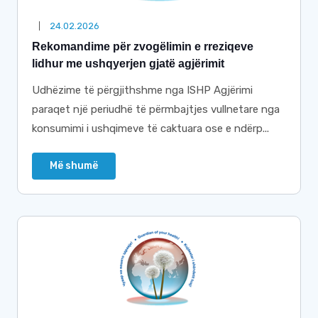
24.02.2026
Rekomandime për zvogëlimin e rreziqeve
lidhur me ushqyerjen gjatë agjërimit
Udhëzime të përgjithshme nga ISHP Agjërimi
paraqet një periudhë të përmbajtjes vullnetare nga
konsumimi i ushqimeve të caktuara ose e ndërp...
Më shumë