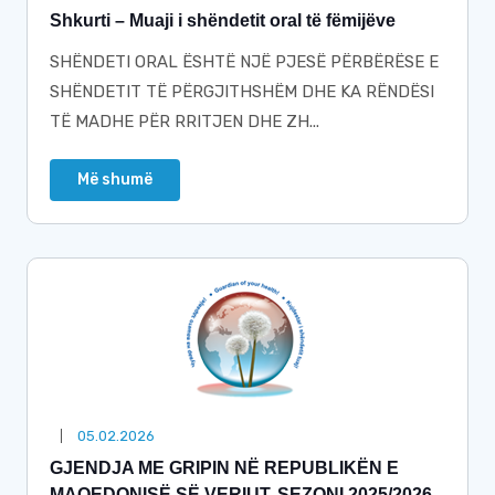
Shkurti – Muaji i shëndetit oral të fëmijëve
SHËNDETI ORAL ËSHTË NJË PJESË PËRBËRËSE E
SHËNDETIT TË PËRGJITHSHËM DHE KA RËNDËSI
TË MADHE PËR RRITJEN DHE ZH...
Më shumë
05.02.2026
GJENDJA ME GRIPIN NË REPUBLIKËN E
MAQEDONISË SË VERIUT, SEZONI 2025/2026